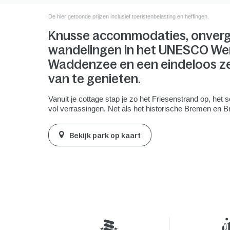
De hier getoonde prijzen inclusief toeristenbelasting en heffingen.
Knusse accommodaties, onverge
wandelingen in het UNESCO We
Waddenzee en een eindeloos z
van te genieten.
Vanuit je cottage stap je zo het Friesenstrand op, het s
vol verrassingen. Net als het historische Bremen en 
Bekijk park op kaart