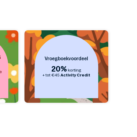
S
Vroegboekvoordeel
20%
korting
e
+ tot €45
Activity Credit