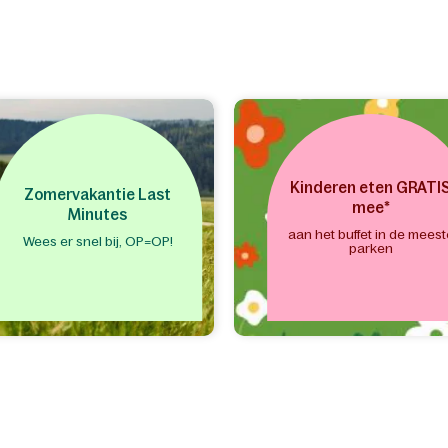
r in je
ndje
"Dinerbuffet" of "Halfpension"
in
d "Buffet" (onder "Eten & Drinken"),
ervolgens minimaal 1
nenarrangement toe en het
 aantal kinderarrangementen
(voor
an 3 t/m 12 jaar).
Kinderen eten GRATI
Zomervakantie Last
mee*
Minutes
aan het buffet in de meest
Wees er snel bij, OP=OP!
parken