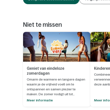
Niet te missen
Geniet van eindeloze
Kinderen
zomerdagen
Combineer 
Omarm de warmere en langere dagen
verwenneri
waarin je de vrijheid voelt om te
deze aanb
ontspannen en samen plezier te
maken. De zomer nodigt uit tot
1. Kies je
buitenleven, spontane momenten en
septemb
Meer informatie
Meer info
het creëren van blijvende
herinneringen.
2. Klik op