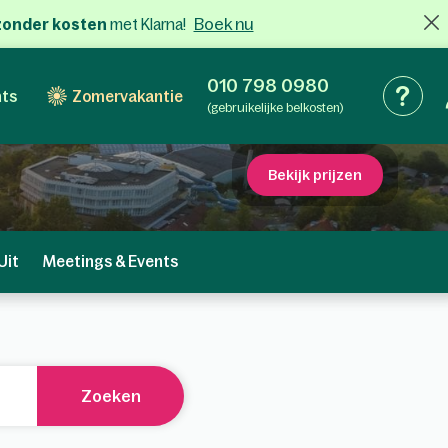
Boek nu
x zonder kosten
met Klarna!
010 798 0980
nts
Zomervakantie
(gebruikelijke belkosten)
Bekijk prijzen
Uit
Meetings & Events
Zoeken