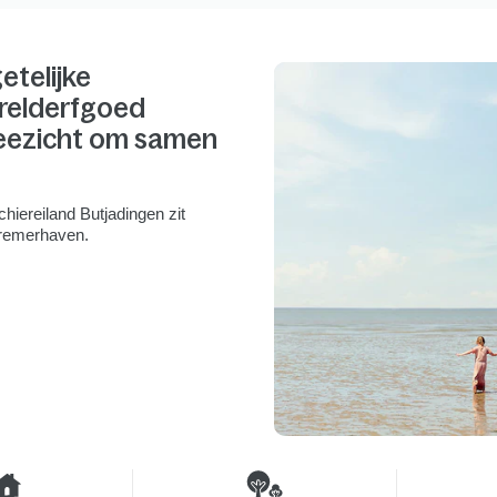
telijke
relderfgoed
eezicht om samen
chiereiland Butjadingen zit
Bremerhaven.