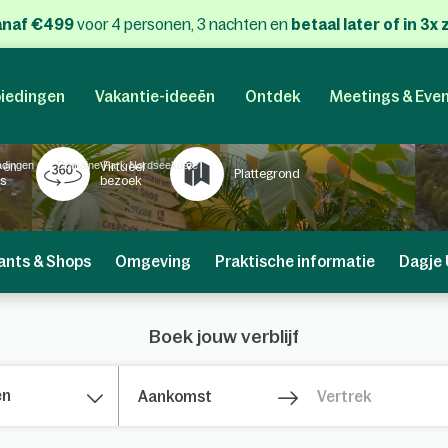
anaf €499
voor 4 personen, 3 nachten
en
betaal later of in 3
iedingen
Vakantie-ideeën
Ontdek
Meetings & Eve
adingen
Domaine Park Nordseeküste
 en
Virtueel
Plattegrond
's
bezoek
ants & Shops
Omgeving
Praktische informatie
Dagje 
Boek jouw verblijf
en