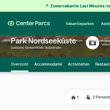
Zomervakantie Last Minutes:
v
Vakantieparken
Aanb
Park Nordseeküste
Home
Vakantiepark Duitsland
Vakantiepark Nordseeküste
Vakantiepark Butj
Foto's
video
Duitsland, Nordseeküste, Butjadingen
Overzicht
Accommodatie
Activiteiten
Restaur
2
Person
1