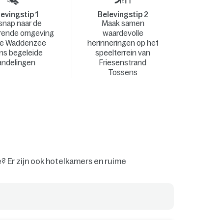
evingstip 1
Belevingstip 2
snap naar de
Maak samen
erende omgeving
waardevolle
de Waddenzee
herinneringen op het
ens begeleide
speelterrein van
ndelingen
Friesenstrand
Tossens
e? Er zijn ook hotelkamers en ruime