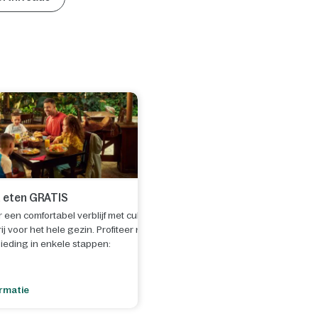
 eten GRATIS
een comfortabel verblijf met culinaire
j voor het hele gezin. Profiteer nu van
ieding in enkele stappen:
 verblijf met een aankomstdatum
t/m 30
er 2026
.
rmatie
 de knop "Selecteer" om je reservering te