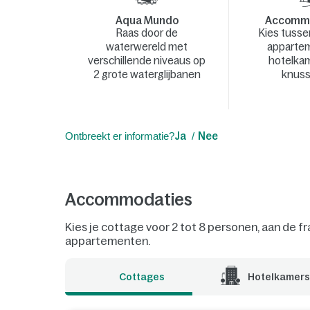
Aqua Mundo
Accommo
Raas door de
Kies tusse
waterwereld met
apparte
verschillende niveaus op
hotelkam
2 grote waterglijbanen
knuss
Ontbreekt er informatie?
Ja
Nee
Accommodaties
Kies je cottage voor 2 tot 8 personen, aan de f
appartementen.
Cottages
Hotelkamers