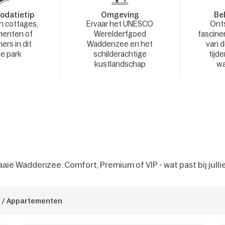
datietip
Omgeving
Bel
n cottages,
Ervaar het UNESCO
Ont
menten of
Werelderfgoed
fascin
ers in dit
Waddenzee en het
van 
e park
schilderachtige
tijd
kustlandschap
wa
raaie Waddenzee: Comfort, Premium of VIP - wat past bij julli
 / Appartementen