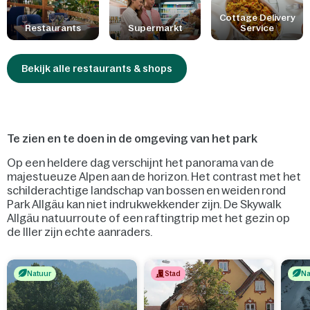
voorzien, vindt je op het park ook een wasserette.
Cottage Delivery
Restaurants
Supermarkt
Service
Bekijk alle restaurants & shops
Te zien en te doen in de omgeving van het park
Op een heldere dag verschijnt het panorama van de
majestueuze Alpen aan de horizon. Het contrast met het
schilderachtige landschap van bossen en weiden rond
Park Allgäu kan niet indrukwekkender zijn. De Skywalk
Allgäu natuurroute of een raftingtrip met het gezin op
de Iller zijn echte aanraders.
Natuur
Stad
Na