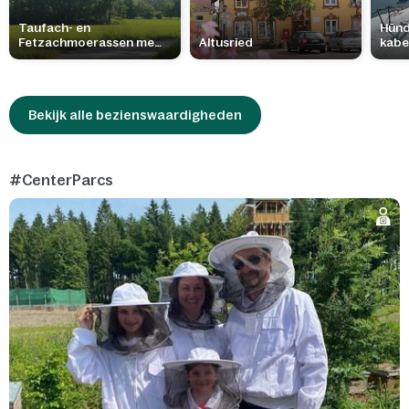
Taufach- en
Hünd
Fetzachmoerassen met
Altusried
kabe
oermeren
Bekijk alle bezienswaardigheden
#CenterParcs