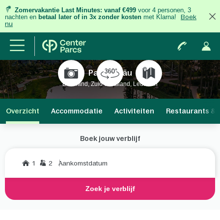
Zomervakantie Last Minutes:
vanaf €499
voor 4 personen, 3
nachten
en
betaal later of in 3x zonder kosten
met Klarna!
Boek
nu
Park Allgäu
Duitsland, Zuid-Duitsland, Leutkirch
Overzicht
Accommodatie
Activiteiten
Restaurants & 
Boek jouw verblijf
1
2
Aankomstdatum
Zoek je verblijf