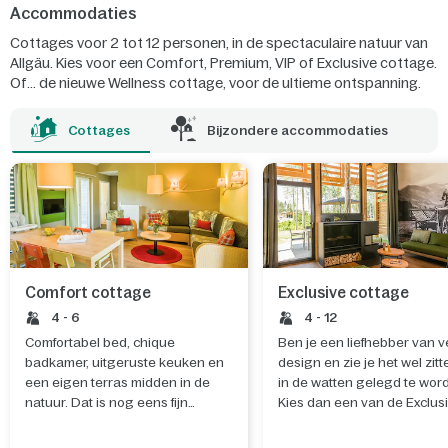
Accommodaties
Cottages voor 2 tot 12 personen, in de spectaculaire natuur van
Allgäu. Kies voor een Comfort, Premium, VIP of Exclusive cottage.
Of... de nieuwe Wellness cottage, voor de ultieme ontspanning.
Ook aanwezig: rolstoelvriendelijke cottages.
Cottages
Bijzondere accommodaties
Comfort cottage
Exclusive cottage
4 - 6
4 - 12
Comfortabel bed, chique
Ben je een liefhebber van ve
badkamer, uitgeruste keuken en
design en zie je het wel zit
een eigen terras midden in de
in de watten gelegd te wor
natuur. Dat is nog eens fijn
Kies dan een van de Exclus
wakker worden.
vakantiehuizen en geniet
optimaal van die vrije tijd.