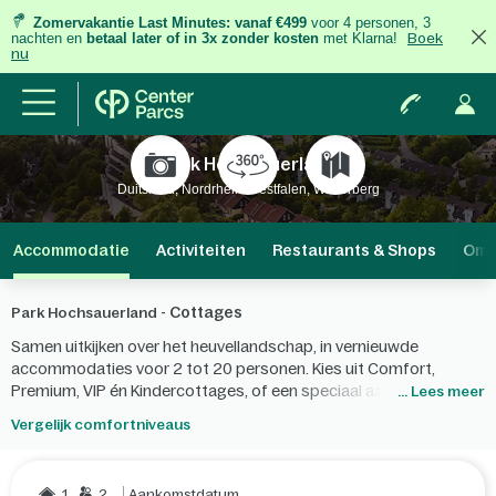
Zomervakantie Last Minutes:
vanaf €499
voor 4 personen, 3
nachten
en
betaal later of in 3x zonder kosten
met Klarna!
Boek
nu
Park Hochsauerland
Duitsland, Nordrhein-Westfalen, Winterberg
Accommodatie
Activiteiten
Restaurants & Shops
Omg
Cottages
Park Hochsauerland -
Samen uitkijken over het heuvellandschap, in vernieuwde
accommodaties voor 2 tot 20 personen. Kies uit Comfort,
Premium, VIP én Kindercottages, of een speciaal aangepaste
... Lees meer
rolstoelvriendelijke cottage. Of wil je in de watten gelegd worden
Vergelijk comfortniveaus
in een vernieuwde hotelkamer?
1
2
Aankomstdatum