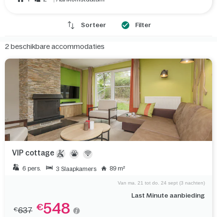
Sorteer
Filter
2
beschikbare accommodaties
VIP cottage
6 pers.
89 m²
3 Slaapkamers
Van ma. 21 tot do. 24 sept (3 nachten)
Last Minute aanbieding
548
€
637
€