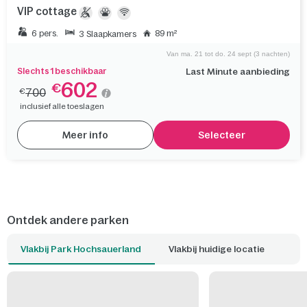
VIP cottage
6 pers.
89 m²
3 Slaapkamers
Van ma. 21 tot do. 24 sept (3 nachten)
Slechts 1 beschikbaar
Last Minute aanbieding
602
€
700
€
inclusief alle toeslagen
Meer info
Selecteer
Ontdek andere parken
Vlakbij Park Hochsauerland
Vlakbij huidige locatie