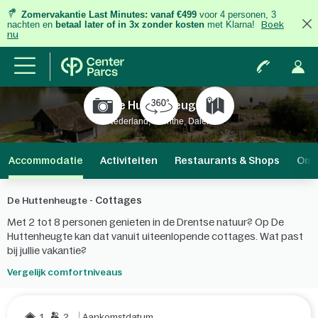
Zomervakantie Last Minutes:
vanaf €499
voor 4 personen, 3
nachten
en
betaal later of in 3x zonder kosten
met Klarna!
Boek
nu
De Huttenheugte
Nederland, Drenthe, Dalen
Accommodatie
Activiteiten
Restaurants & Shops
Omg
Cottages
De Huttenheugte -
Met 2 tot 8 personen genieten in de Drentse natuur? Op De
Huttenheugte kan dat vanuit uiteenlopende cottages. Wat past
bij jullie vakantie?
Vergelijk comfortniveaus
1
2
Aankomstdatum