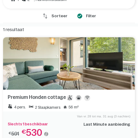
Sorteer
Filter
1
resultaat
Premium Honden cottage
4 pers.
56 m²
2 Slaapkamers
Van vr. 28 tot ma. 31 aug (3 nachten)
Slechts 1 beschikbaar
Last Minute aanbieding
530
€
591
€