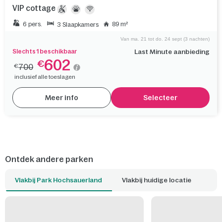
VIP cottage
6 pers.
89 m²
3 Slaapkamers
Van ma. 21 tot do. 24 sept (3 nachten)
Slechts 1 beschikbaar
Last Minute aanbieding
602
€
700
€
inclusief alle toeslagen
Meer info
Selecteer
Ontdek andere parken
Vlakbij Park Hochsauerland
Vlakbij huidige locatie