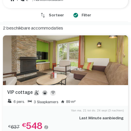
Sorteer
Filter
2
beschikbare accommodaties
VIP cottage
6 pers.
89 m²
3 Slaapkamers
Van ma. 21 tot do. 24 sept (3 nachten)
Last Minute aanbieding
548
€
637
€