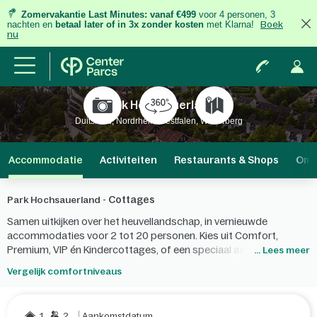
Zomervakantie Last Minutes:
vanaf €499
voor 4 personen, 3
nachten
en
betaal later of in 3x zonder kosten
met Klarna!
Boek
nu
Park Hochsauerland
Duitsland, Nordrhein-Westfalen, Winterberg
Accommodatie
Activiteiten
Restaurants & Shops
Omg
Cottages
Park Hochsauerland -
Samen uitkijken over het heuvellandschap, in vernieuwde
accommodaties voor 2 tot 20 personen. Kies uit Comfort,
Premium, VIP én Kindercottages, of een speciaal aangepaste
... Lees meer
rolstoelvriendelijke cottage. Of wil je in de watten gelegd worden
Vergelijk comfortniveaus
in een vernieuwde hotelkamer?
1
2
Aankomstdatum