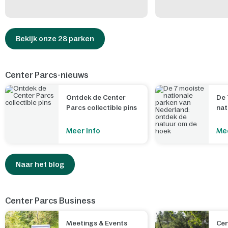
Bekijk onze 28 parken
Center Parcs-nieuws
Ontdek de Center
De 
Parcs collectible pins
nat
Ned
nat
Meer info
Mee
Naar het blog
Center Parcs Business
Meetings & Events
Cen