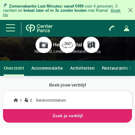
Zomervakantie Last Minutes:
vanaf €499
voor 4 personen, 3
nachten
en
betaal later of in 3x zonder kosten
met Klarna!
Boek
nu
Het Meerdal
Nederland, Limburg Nederland, America
Overzicht
Accommodatie
Activiteiten
Restaurants & 
Boek jouw verblijf
1
2
Aankomstdatum
Zoek je verblijf