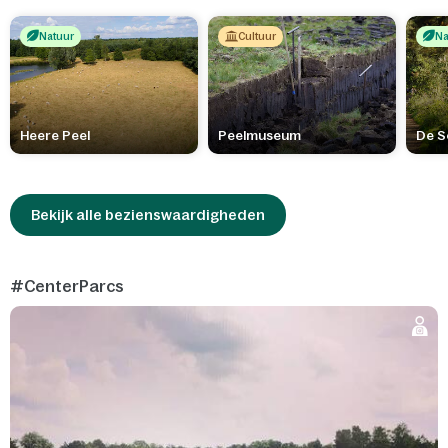
Natuur
Cultuur
Na
Heere Peel
Peelmuseum
De S
Bekijk alle bezienswaardigheden
#CenterParcs