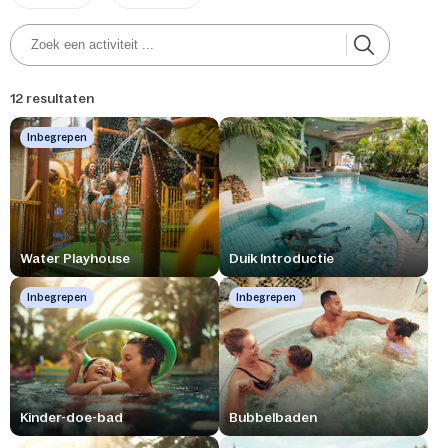
12 resultaten
Inbegrepen
Water Playhouse
Duik Introductie
Inbegrepen
Inbegrepen
Kinder-doe-bad
Bubbelbaden