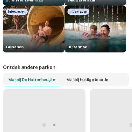
25-meter zwembad
Wildwaterbaan
Inbegrepen
Inbegrepen
Glijbanen
Buitenbad
Ontdek andere parken
Vlakbij De Huttenheugte
Vlakbij huidige locatie