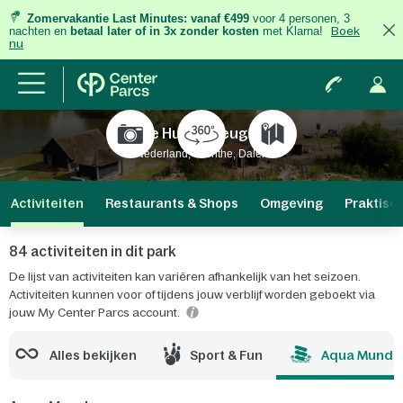
Zomervakantie Last Minutes:
vanaf €499
voor 4 personen, 3
nachten
en
betaal later of in 3x zonder kosten
met Klarna!
Boek
nu
De Huttenheugte
Nederland, Drenthe, Dalen
Activiteiten
Restaurants & Shops
Omgeving
Praktisc
84 activiteiten in dit park
De lijst van activiteiten kan variëren afhankelijk van het seizoen.
Activiteiten kunnen voor of tijdens jouw verblijf worden geboekt via
jouw My Center Parcs account.
Alles bekijken
Sport & Fun
Aqua Mundo