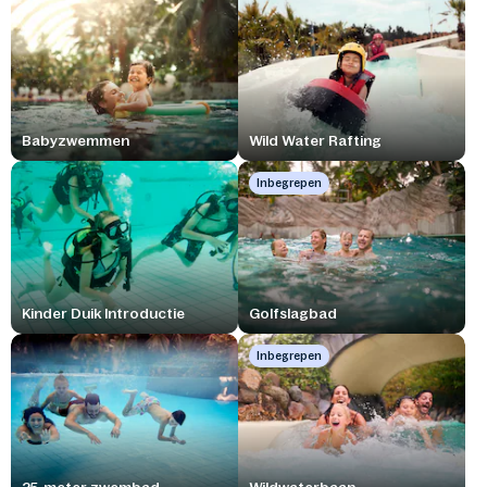
Babyzwemmen
Wild Water Rafting
Inbegrepen
Kinder Duik Introductie
Golfslagbad
Inbegrepen