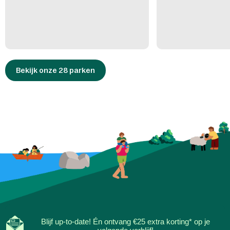
Bekijk onze 28 parken
Blijf up-to-date! Én ontvang €25 extra korting* op je