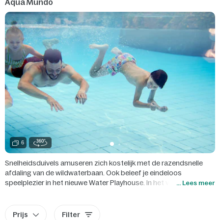
Aqua Mundo
6
Snelheidsduivels amuseren zich kostelijk met de razendsnelle
afdaling van de wildwaterbaan. Ook beleef je eindeloos
speelplezier in het nieuwe Water Playhouse. In het veilige Kinder-
... Lees meer
doe-bad hebben de kleintjes de tijd van hun leven. En tijdens het
baby zwemmen kun je in alle rust zwemmen en genieten van je
baby.
Prijs
Filter