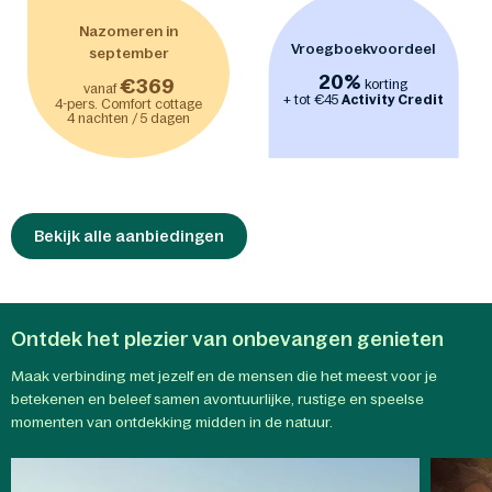
Nazomeren in
Vroegboekvoordeel
september
20%
€369
korting
vanaf
+ tot €45
Activity Credit
4-pers. Comfort cottage
4 nachten / 5 dagen
Bekijk alle aanbiedingen
Ontdek het plezier van onbevangen genieten
Maak verbinding met jezelf en de mensen die het meest voor je
betekenen en beleef samen avontuurlijke, rustige en speelse
momenten van ontdekking midden in de natuur.