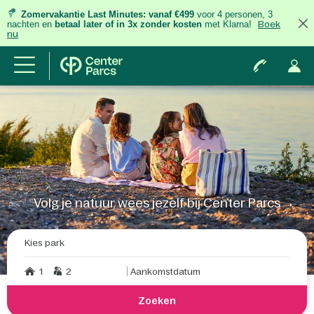
Zomervakantie Last Minutes:
vanaf €499
voor 4 personen, 3
nachten
en
betaal later of in 3x zonder kosten
met Klarna!
Boek
nu
Volg je natuur, wees jezelf bij Center Parcs
Kies park
1
2
Aankomstdatum
Zoeken