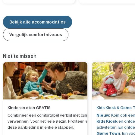
Bekijk alle accommodaties
Vergelijk comfortniveaus
Niet te missen
Kinderen eten GRATIS
Kids Kiosk & Game 
Combineer een comfortabel verblijf met culinaire
Nieuw:
Kom ook eens
verwennerij voor het hele gezin. Profiteer nu van
Kids Kiosk
en ontde
deze aanbieding in enkele stappen:
activiteiten. En ontd
Game Town
, fun vo