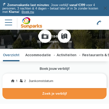
Zomervakantie last minutes
: Jouw verblijf
vanaf €399
voor 4
personen, 3 nachten & 4 dagen – betaal later of in 3x zonder kosten
met
Klarna
!
Boek nu
Kempense Meren
België, Kempen, Campine
Overzicht
Accommodatie
Activiteiten
Restaurants & 
Boek jouw verblijf
1
2
Aankomstdatum
Zoek je verblijf