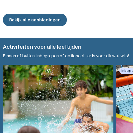
Bekijk alle aanbiedingen
Activiteiten voor alle leeftijden
Kids
Binnen of buiten, inbegrepen of optioneel... er is voor elk wat wils!
Aquafun
World
Inbegr