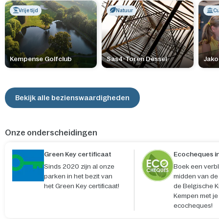
Vrije tijd
Natuur
Cu
Kempense Golfclub
Sas4-Toren Dessel
Jak
Bekijk alle bezienswaardigheden
Onze onderscheidingen
Green Key certificaat
Ecocheques in
Sinds 2020 zijn al onze
Boek een verblij
parken in het bezit van
midden van de
het Green Key certificaat!
de Belgische Ku
Kempen met je
ecocheques!