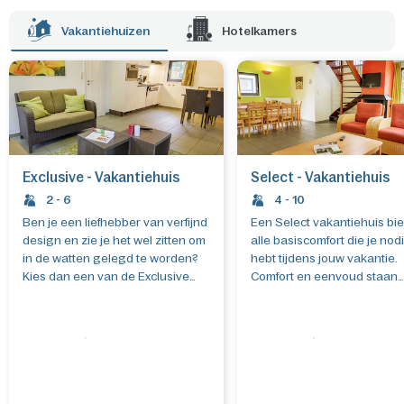
Bovendien kun je er ook in het hotel verblijven.
Vakantiehuizen
Hotelkamers
Exclusive - Vakantiehuis
Select - Vakantiehuis
2 - 6
4 - 10
Ben je een liefhebber van verfijnd
Een Select vakantiehuis bie
design en zie je het wel zitten om
alle basiscomfort die je nod
in de watten gelegd te worden?
hebt tijdens jouw vakantie.
Kies dan een van de Exclusive
Comfort en eenvoud staan
vakantiehuizen en geniet
centraal. Ook deze
optimaal van die vrije tijd.
vakantiehuizen beschikken
een eigen tuin. Bovendien 
jouw ideale vakantie
samenstellen, naargelang 
wensen en budget.