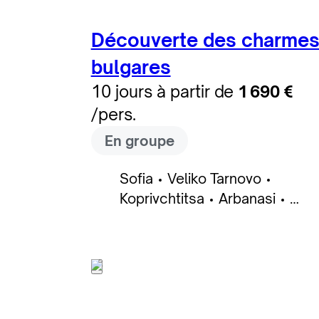
Découverte des charme
bulgares
10 jours à partir de
1 690 €
/pers.
En groupe
Sofia
Veliko Tarnovo
Koprivchtitsa
Arbanasi
Varna
Madara
Zheravna
Nessebar
Plovdiv
Kazanlak
Melnik
Rila