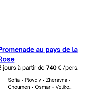
Promenade au pays de la
Rose
8 jours à partir de
740 €
/pers.
Sofia
Plovdiv
Zheravna
Choumen
Osmar
Veliko
Tarnovo
Koprivchtitsa
Etara