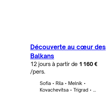
Découverte au cœur des
Balkans
12 jours à partir de
1 160 €
/pers.
Sofia
Rila
Melnik
Kovachevitsa
Trigrad
Plovdiv
Zheravna
Nessebar
Varna
Varna
Sveshtari