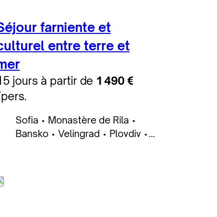
Séjour farniente et
culturel entre terre et
mer
15 jours à partir de
1 490 €
/pers.
Sofia
Monastère de Rila
Bansko
Velingrad
Plovdiv
Belitsa
Zheravna
Plovdiv
Sozopol
Burgas
Nessebar
Baltchik
Varna
Osmar
Veliko Tarnovo
Arbanasi
Koprivchtitsa
Kazanlak
Etara