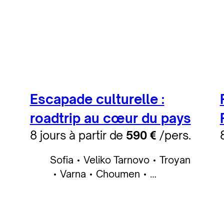
Escapade culturelle :
roadtrip au cœur du pays
8 jours à partir de
590 €
/pers.
Sofia
Veliko Tarnovo
Troyan
Varna
Choumen
Nessebar
Plovdiv
Kazanlak
Bansko
Rila