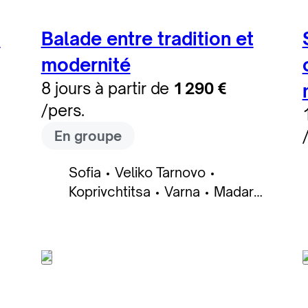
s
Balade entre tradition et
modernité
8 jours à partir de
1 290 €
/pers.
En groupe
Sofia
Veliko Tarnovo
Koprivchtitsa
Varna
Madara
Zheravna
Nessebar
Plovdiv
Kazanlak
Bansko
Rila