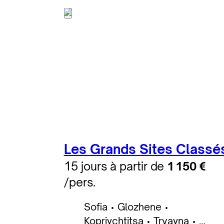
Madara
Veliko Tarnovo
Roussé
Ivanovo
Koprivchtitsa
Kazanlak
Etara
Les Grands Sites Classé
15 jours à partir de
1 150 €
/pers.
Sofia
Glozhene
Koprivchtitsa
Tryavna