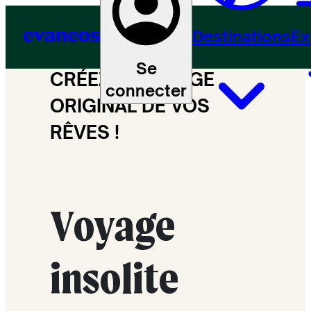
Destinations
Ex
Se
CRÉEZ LE VOYAGE
connecter
ORIGINAL DE VOS
RÊVES !
Voyage
insolite