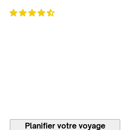
900 avis
Un voyage sur mesure
et plus responsable en
direct avec les
meilleures agences
locales
Planifier votre voyage