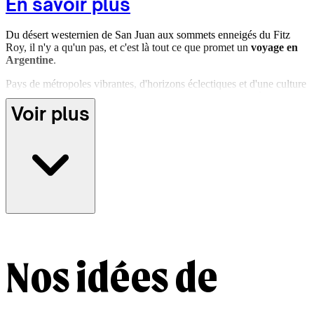
En savoir plus
Du désert westernien de San Juan aux sommets enneigés du Fitz
Roy, il n'y a qu'un pas, et c'est là tout ce que promet un
voyage en
Argentine
.
Pays de métropoles vibrantes, d'horizons éclectiques et d'une culture
authentique : un voyage en Argentine est une danse envoûtante entre
Voir plus
verdure subtropicale et étendue polaire. S'immerger dans le tumulte
passionné de Buenos Aires, parcourir la mythique Route 40
jusqu'aux terres sauvages de Patagonie, déguster un asado argentin
au bord du Río de la Plata, s'émerveiller devant les couleurs
éclatantes de Purmamarca ou ressentir la puissance des chutes
d'Iguazú... L'Argentine nous invite à explorer l'essence même de la
vie sud-américaine.
Prêt à vivre au rythme de la pampa ? Co-créez un
séjour sur
mesure en Argentine avec nos agences locales
, pour explorer le
pays de l’intérieur, au plus près de ses traditions.
Nos idées de