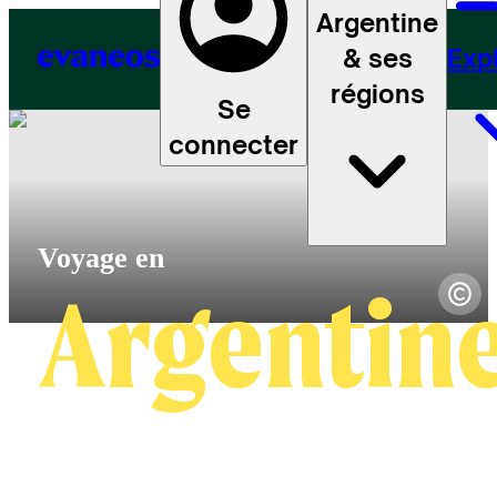
Argentine
& ses
Exp
régions
Se
connecter
Argentin
4.6