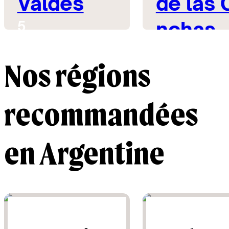
Valdés
de las 
nchas
5
5
Nos régions
recommandées
en Argentine