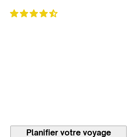
262 avis
Un voyage sur mesure
et plus responsable en
direct avec les
meilleures agences
locales
Planifier votre voyage