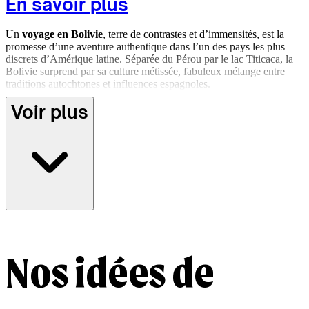
En savoir plus
Un
voyage en Bolivie
, terre de contrastes et d’immensités, est la
promesse d’une aventure authentique dans l’un des pays les plus
discrets d’Amérique latine. Séparée du Pérou par le lac Titicaca, la
Bolivie surprend par sa culture métissée, fabuleux mélange entre
traditions autochtones et influences espagnoles.
Voir plus
Pays de montagnes qui tutoient le ciel, de jungles amazoniennes
mystérieuses et de pueblos aux traditions vivaces, on s’imprègne
aussi bien des villages reculés que de La Paz, perchée à 3 500
mètres d’altitude. Et si l’on connaît surtout la Bolivie pour son
impressionnant Salar d’Uyuni, le pays abrite bien d’autres trésors
méconnus, des canyons colorés de Tupiza aux marchés animés de
Sucre.
Imaginez votre
séjour sur mesure en Bolivie avec une agence
locale
, et explorez cette terre d’altitude et d'authenticité, guidé par
ceux qui la vivent au quotidien.
Nos idées de