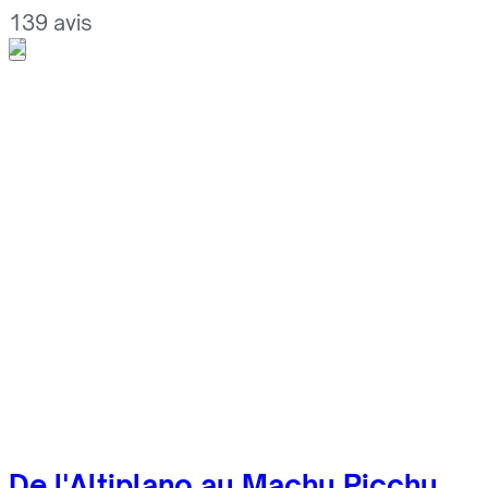
139 avis
De l'Altiplano au Machu Picchu