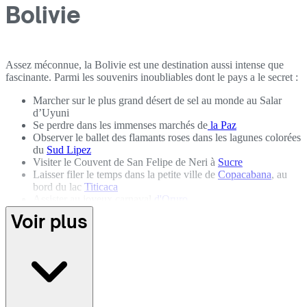
Bolivie
Assez méconnue, la Bolivie est une destination aussi intense que
fascinante. Parmi les souvenirs inoubliables dont le pays a le secret :
Marcher sur le plus grand désert de sel au monde au Salar
d’Uyuni
Se perdre dans les immenses marchés de
la Paz
Observer le ballet des flamants roses dans les lagunes colorées
du
Sud Lipez
Visiter le Couvent de San Felipe de Neri à
Sucre
Laisser filer le temps dans la petite ville de
Copacabana
, au
bord du lac
Titicaca
Assister au joyeux carnaval
d'Oruro
Grimper au-dessus des nuages lors de l’ascension du
Huayna
Voir plus
Potosí
Flâner au milieu des maisons coloniales de
Potosi
Admirer les missions jésuites de
Santa Cruz
Déguster du bon vin dans les vignobles de la région de
Tarija
Randonner dans le parc Torotoro à la recherche de fossiles de
dinosaures
Arpenter le parc national Sajama entre geysers et sources