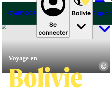
Bolivie
Explor
Se
connecter
Bolivie
4.7