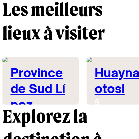
Les meilleurs
lieux à visiter
Province
Huayna
de Sud Lí
otosi
pez
5
Explorez la
5