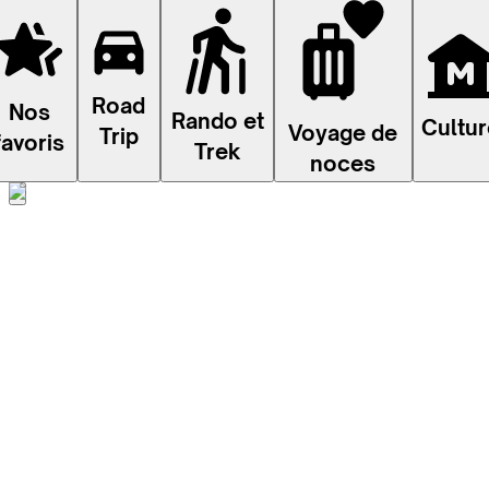
Road
Nos
Rando et
Cultur
Voyage de
Trip
favoris
Trek
noces