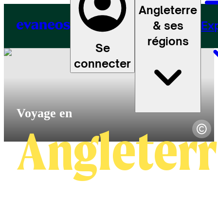
Angleterre
& ses
Ex
régions
Se
connecter
Angleter
4.6