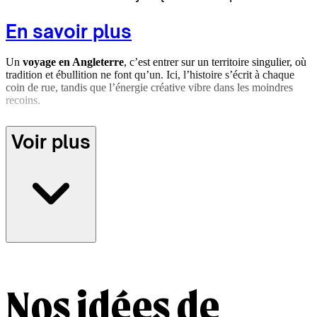
En savoir plus
Un
voyage en Angleterre
, c’est entrer sur un territoire singulier, où
tradition et ébullition ne font qu’un. Ici, l’histoire s’écrit à chaque
coin de rue, tandis que l’énergie créative vibre dans les moindres
recoins.
De l’héritage historique et culturel des villes comme Londres ou
Voir plus
Bristol, aux paysages bucoliques de la campagne anglaise, des
falaises vertigineuses de Cornouailles aux villages de pierre des
Cotswolds, en passant par les lacs paisibles du Lake District ou les
ruelles médiévales de York, chaque recoin révèle une facette
inattendue du pays.
Co-créez votre
séjour sur mesure en Angleterre avec nos agences
locales
et explorez le pays autrement, avec les conseils précieux de
celles et ceux qui la cotoient le plus.
Nos idées de