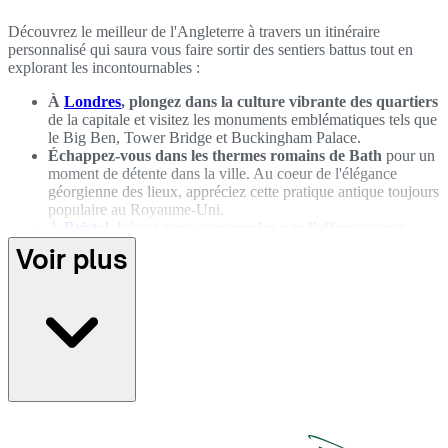
Découvrez le meilleur de l'Angleterre à travers un itinéraire
personnalisé qui saura vous faire sortir des sentiers battus tout en
explorant les incontournables :
À
Londres
, plongez dans la culture vibrante des quartiers
de la capitale et visitez les monuments emblématiques tels que
le Big Ben, Tower Bridge et Buckingham Palace.
Échappez-vous dans les thermes romains de Bath
pour un
moment de détente dans la ville. Au coeur de l'élégance
géorgienne des lieux, appréciez cette pratique antique toujours
populaire au Royaume-Uni.
À
Bristol
, laissez-vous surprendre par l’effervescence
d'une ville portuaire
où l’art de rue est porté par l’héritage de
Voir plus
Banksy et où la créativité déborde à chaque coin de rue.
Parcourez
les rues colorées de Brighton,
ville anglaise située
en bord Manche. Son atmosphère "bobo" plaira à coup sûr
aux mélomanes, aux passionnés de galeries d'art et aux
amateurs de balades en bord de mer.
Visitez
le château de Windsor dans le Berkshire
, toujours
habité par la famille royale britannique, et plongez dans
l’histoire vivante de la monarchie anglaise.
Randonnez dans le parc national du Lake Distric
t, classé
au patrimoine mondial de l'UNESCO. Sillonnez les sentiers,
au coeur des collines ondoyantes et lacs miroitants qui ont