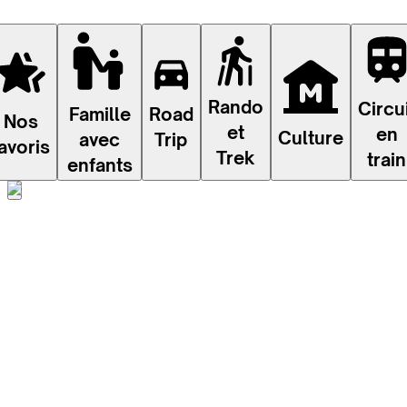
Rando
Circu
Famille
Road
Nos
et
en
Culture
avec
Trip
avoris
Trek
train
enfants