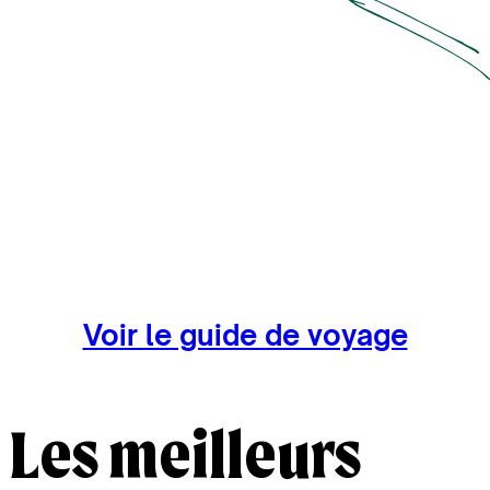
inspiré les poètes romantiques du pays.
Prenez le large dans le comté de Cornouailles
dans un
décor de plages sauvages, falaises abruptes et de villages de
pêcheurs pittoresques, où savourer un
fish & chips
les pieds
dans l’eau a une saveur authentique.
À la frontière entre l'Angleterre et l'Écosse,
explorez les
vestiges et l'histoire du mur d’Hadrien
à l'occasion d'une
randonnée de 135 km dans les sentiers qui témoignent du
passé romain du pays.
Et pour des expériences plus intimistes, poursuivez la lecture et
comptez sur nos agences locales pour vous guider et vous faire
découvrir les secrets de l’Angleterre.
Voir le guide de voyage
Les meilleurs