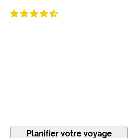
36 avis
Un voyage sur mesure
et plus responsable en
direct avec les
meilleures agences
locales
Planifier votre voyage