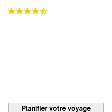
865 avis
Un voyage sur mesure
et plus responsable en
direct avec les
meilleures agences
locales
Planifier votre voyage