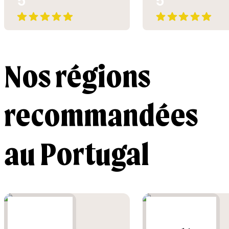
5
5
Pasteis de nata, bacalhau et autres merveilles n'auront plus de
secrets pour vous
Visiter les
parcs naturels de l'Algarve
, un paradis pour les
amoureux de la nature. Accompagnés d'un guide local, on se
découvre ornithologue le temps d'une balade
Pour d'autres conseils, n'hésitez pas à contacter une agence locale.
Nos régions
En véritables experts de leur région, ils seront à même de trouver les
expériences qui vous ressemblent.
recommandées
au Portugal