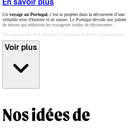
En savoir plus
Un
voyage au Portugal
, c’est se projeter dans la découverte d’une
véritable terre d'histoire et de nature. Le Portugal dévoile une palette
de trésors qui séduiront les voyageurs avides de découvertes.
Des rues pavées de Lisbonne à l’ambiance de Porto, en passant par
les plages dorées de l’Algarve, des vacances au Portugal peuvent
Voir plus
s'adapter à toutes les envies !
Que ce soit en explorant les vignobles de la vallée du Douro, en
admirant les somptueux azulejos du palais de Sintra ou en dégustant
une pastel de nata dans un café traditionnel, chaque étape révèle une
facette unique du Portugal.
Concevez votre
séjour sur mesure au Portugual avec une agence
locale Evaneos
et imprégnez-vous de cette contrée enivrante hors
des sentiers battus.
Nos idées de