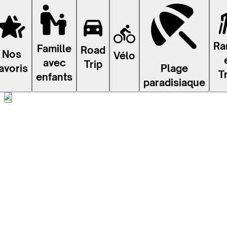
Ra
Famille
Road
Nos
Vélo
avec
Trip
avoris
Plage
T
enfants
paradisiaque