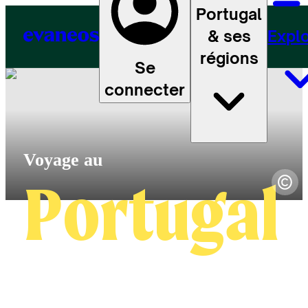
Portugal
& ses
Expl
régions
Se
connecter
Portugal
4.6