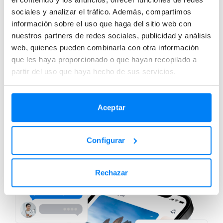
sociales y analizar el tráfico. Además, compartimos
información sobre el uso que haga del sitio web con
nuestros partners de redes sociales, publicidad y análisis
Una App útil desde los preparativos
web, quienes pueden combinarla con otra información
que les haya proporcionado o que hayan recopilado a
partir del uso que haya hecho de sus servicios.
Información de tu viaje en tiempo real, asistencia 24/7 con
Telemedicina
y comunicación y gestión integral de
siniestros
en una misma App.
Aceptar
Equípate con nuestra App
Configurar
Rechazar