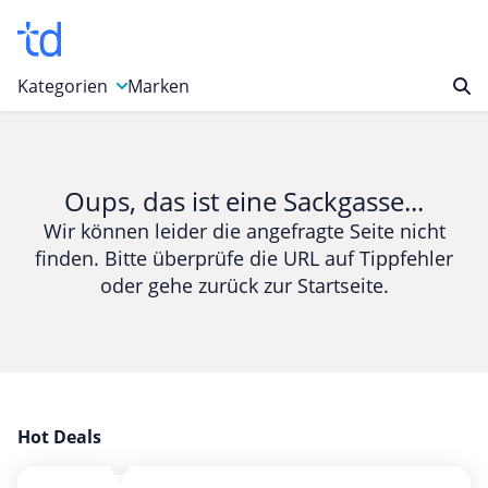
Kategorien
Marken
Auto, Motorrad & Werkzeuge
Blumen & Geschenke
Oups, das ist eine Sackgasse...
Bücher & Magazine
Wir können leider die angefragte Seite nicht
finden. Bitte überprüfe die URL auf Tippfehler
Computer & Elektronik
oder gehe zurück zur Startseite.
Entertainment & Media
Essen & Trinken
Foto, Druck & Büro
Gaming & Spielzeug
Garten, Haushalt & Tiere
Hot Deals
Gesundheit & Beauty