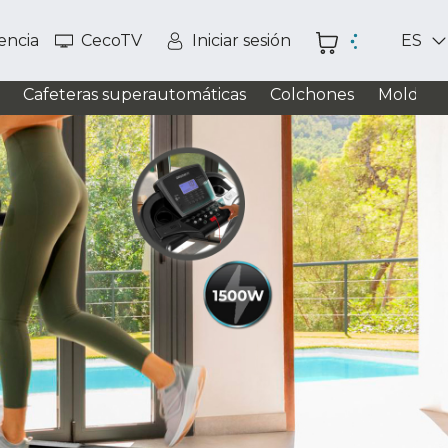
tencia
CecoTV
Iniciar sesión
ES
Cafeteras superautomáticas
Colchones
Moldead