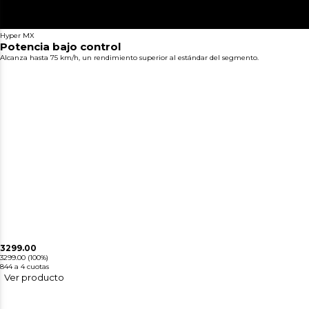
Hyper MX
Potencia bajo control
Alcanza hasta 75 km/h, un rendimiento superior al estándar del segmento.
3299.00
3299.00
(100%)
844
a 4 cuotas
Ver producto