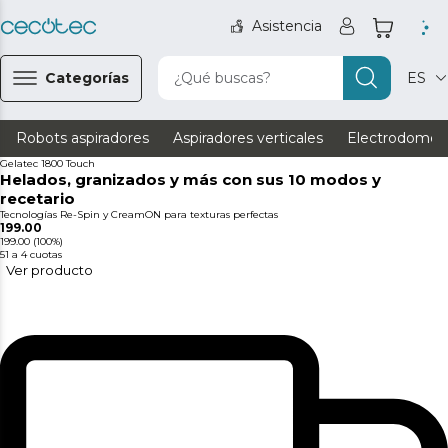
Asistencia
Categorías
¿Qué buscas?
ES
Robots aspiradores
Aspiradores verticales
Electrodomést
Gelatec 1800 Touch
Helados, granizados y más con sus 10 modos y
recetario
Tecnologías Re-Spin y CreamON para texturas perfectas
199.00
199.00
(100%)
51
a 4 cuotas
Ver producto