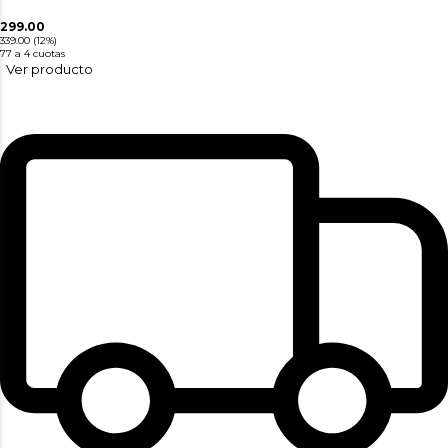
299.00
339.00
(12%)
77
a 4 cuotas
Ver producto