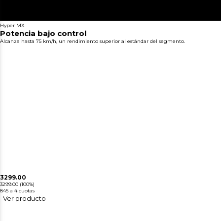
Hyper MX
Potencia bajo control
Alcanza hasta 75 km/h, un rendimiento superior al estándar del segmento.
3299.00
3299.00
(100%)
845
a 4 cuotas
Ver producto