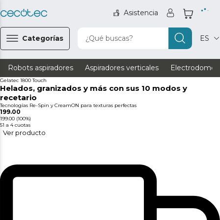
Asistencia
Categorías
¿Qué buscas?
ES
Robots aspiradores
Aspiradores verticales
Electrodomést
Gelatec 1800 Touch
Helados, granizados y más con sus 10 modos y
recetario
Tecnologías Re-Spin y CreamON para texturas perfectas
199.00
199.00
(100%)
51
a 4 cuotas
Ver producto