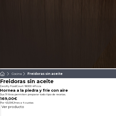
Cocina
Freidoras sin aceite
Freidoras sin aceite
Cecofry FoodCourt 18000 4Pizza
Hornea a la piedra y fríe con aire
Sus 9 litros permiten preparar todo tipo de recetas.
169,00€
Por 43,00€/mes
a 4 cuotas
Ver producto