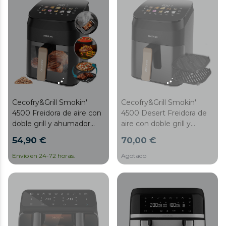
Cecofry&Grill Smokin'
Cecofry&Grill Smokin'
4500 Freidora de aire con
4500 Desert Freidora de
doble grill y ahumador
aire con doble grill y
para dorado perfecto y
ahumador para dorado
54,90 €
70,00 €
sabor de parrilla en carnes,
perfecto y sabor de parrilla
capacidad de 4.5 litros y
en carnes, capacidad de
Envío en 24-72 horas.
Agotado
potencia de 1900 W para
4.5 litros y potencia de
platos saludables.
1900 W para platos
saludables.