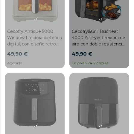
de seguridad.
Cecofry Antique 5000
Cecofry&Grill Duoheat
Window Freidora dietética
4000 Air fryer Freidora de
digital, con diseño retro
aire con doble resistencia
con ventana, área de
para dorado perfecto y
49,90 €
49,90 €
cocinado de 5L y con
sabor de parrilla en carnes,
tecnología PerfectCook.
capacidad de 4 litros y
Agotado
Envío en 24-72 horas.
potencia de 1900 W para
platos saludables.