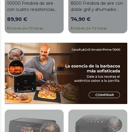
10000 Freidora de aire
8500 Freidora de aire con
con cuatro resistencias
doble grill y ahumador
para dorado perfecto y
para dorado perfecto y
89,90 €
74,90 €
sabor de parrilla en carnes,
sabor de parrilla en carnes,
capacidad de 10 litros,
capacidad de 8.5 litros y
Envío en 24-72 horas.
Envío en 24-72 horas.
potencia de 2800 W para
potencia de 2200 W para
platos saludables y pared
platos saludables.
divisoria móvil para optar
entre dos cestillos con
temperatura dual o
convertirse en una sola
cubeta.