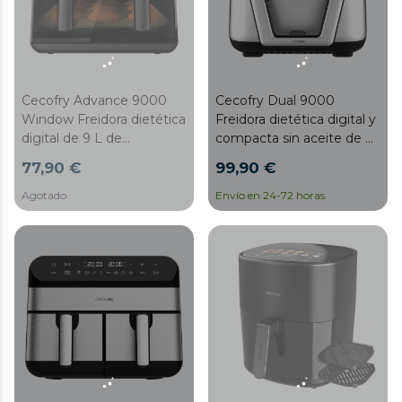
Cecofry Dual 9000
Cecofry Advance 9000
Freidora dietética digital y
Window Freidora dietética
compacta sin aceite de 9
digital de 9 L de
L de capacidad,
capacidad con pared
99,90 €
77,90 €
tecnología PerfectCook y
divisoria móvil,
pared divisoria móvil para
temperatura dual, ventana
Agotado
Envío en 24-72 horas.
optar entre dos cestillos
y tecnología PerfectCook.
con temperatura dual o
convertirse en una sola
cubeta.