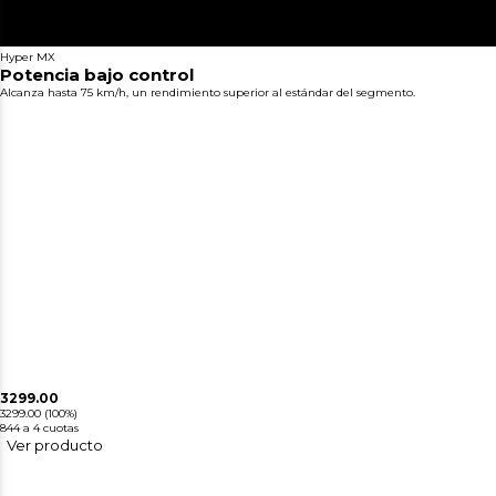
Hyper MX
Potencia bajo control
Alcanza hasta 75 km/h, un rendimiento superior al estándar del segmento.
3299.00
3299.00
(100%)
844
a 4 cuotas
Ver producto