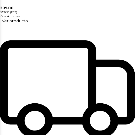
299.00
339.00
(12%)
77
a 4 cuotas
Ver producto