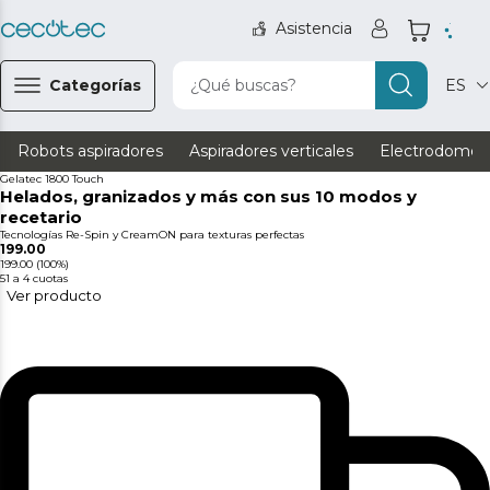
Asistencia
Categorías
¿Qué buscas?
ES
Robots aspiradores
Aspiradores verticales
Electrodomést
Gelatec 1800 Touch
Helados, granizados y más con sus 10 modos y
recetario
Tecnologías Re-Spin y CreamON para texturas perfectas
199.00
199.00
(100%)
51
a 4 cuotas
Ver producto