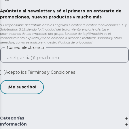
Apúntate al newsletter y sé el primero en enterarte de
promociones, nuevos productos y mucho más
*El responsable del tratamiento es el grupo Cecotec (Cecotec Innovaciones S.L. y
Solotriatlon S.L.), siendo la finalidad del tratamiento enviarle ofertas y
promociones de las empresas del grupo. La base de legitimación es el
consentimiento explícito y tiene derecho a acceder, rectificar, suprimir y otros
derechos, como se indica en nuestra
Política de privacidad
Correo electrónico
Acepto los
Términos y Condiciones
¡Me suscribo!
Categorías
Información