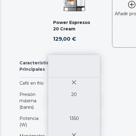
Añadir pr
Power Espresso
20 Cream
129,00 €
Características
Principales
Café en frío
Presión
20
máxima
(bares)
Potencia
1350
(W)