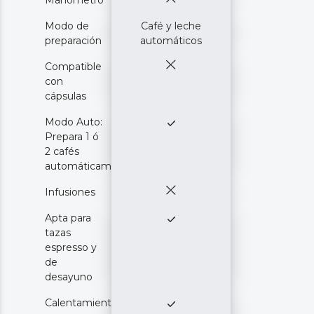
Manómetro
Modo de
Café y leche
preparación
automáticos
Compatible
con
cápsulas
Modo Auto:
Prepara 1 ó
2 cafés
automáticamente
Infusiones
Apta para
tazas
espresso y
de
desayuno
Calentamiento