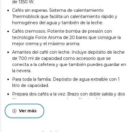
de 1350 W.
Cafés sin esperas. Sistema de calentamiento
Thermoblock que facilita un calentamiento rápido y
homogéneo del agua y también de la leche.
Cafés cremosos. Potente bomba de presión con
tecnología Force Aroma de 20 bares que consigue la
mejor crema y el máximo aroma.
Amantes del café con leche. Incluye depósito de leche
de 700 ml de capacidad como accesorio que se
conecta a la cafetera y que también puedes guardar en
la nevera.
Para toda la familia. Depósito de agua extraíble con 1
litro de capacidad.
Prepara dos cafés a la vez. Brazo con doble salida y dos
filtros para preparar uno o dos cafés simultáneamente.
Mantén la temperatura perfecta. Bandeja calienta tazas
Ver más
de acero inoxidable.