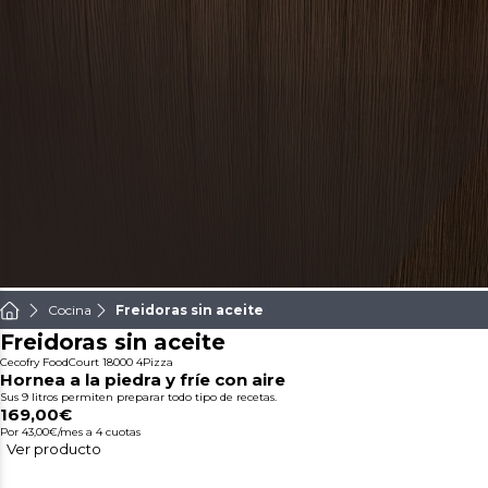
Cocina
Freidoras sin aceite
Freidoras sin aceite
Cecofry FoodCourt 18000 4Pizza
Hornea a la piedra y fríe con aire
Sus 9 litros permiten preparar todo tipo de recetas.
169,00€
Por 43,00€/mes
a 4 cuotas
Ver producto