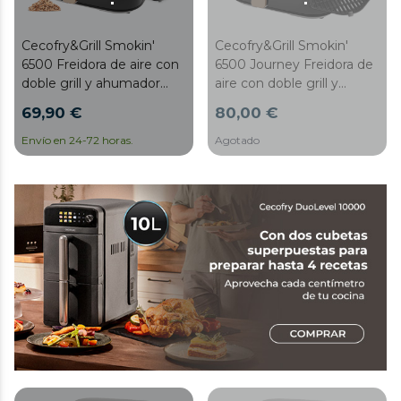
Cecofry&Grill Smokin'
Cecofry&Grill Smokin'
6500 Freidora de aire con
6500 Journey Freidora de
doble grill y ahumador
aire con doble grill y
para dorado perfecto y
ahumador para dorado
69,90 €
80,00 €
sabor de parrilla en carnes,
perfecto y sabor de parrilla
capacidad de 6,5 litros y
en carnes, capacidad de
Envío en 24-72 horas.
Agotado
potencia de 2200 W para
6,5 litros y potencia de
platos saludables.
2200 W para platos
saludables.