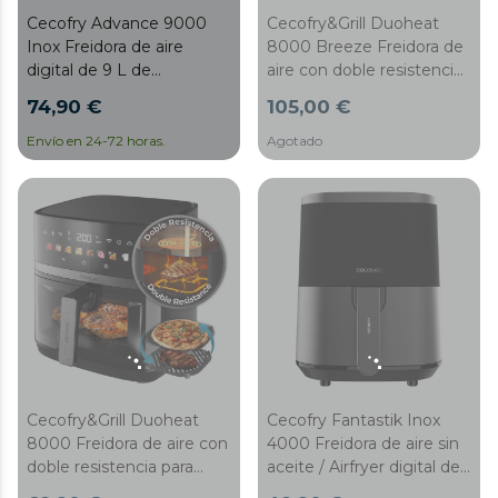
Cecofry Advance 9000
Cecofry&Grill Duoheat
Inox Freidora de aire
8000 Breeze Freidora de
digital de 9 L de
aire con doble resistencia
capacidad y 2800 W de
para dorado perfecto y
74,90 €
105,00 €
potencia, acabados con
sabor de parrilla en carnes,
acero inoxidable y con dos
capacidad de 8 litros y
Envío en 24-72 horas.
Agotado
cestillos con temperatura
potencia de 2200 W para
dual
platos saludables.
Cecofry&Grill Duoheat
Cecofry Fantastik Inox
8000 Freidora de aire con
4000 Freidora de aire sin
doble resistencia para
aceite / Airfryer digital de
dorado perfecto y sabor
1400 W, 4 L de capacidad