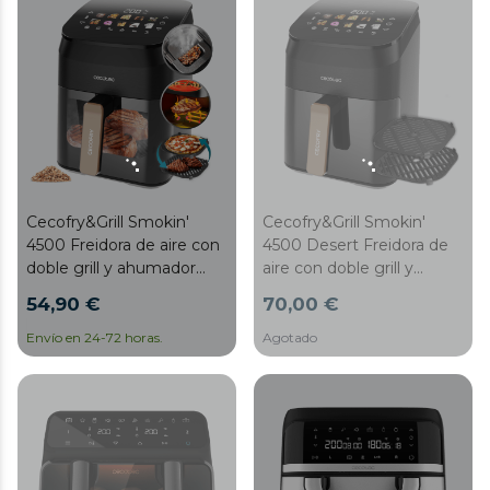
Cecofry&Grill Smokin'
Cecofry&Grill Smokin'
4500 Freidora de aire con
4500 Desert Freidora de
doble grill y ahumador
aire con doble grill y
para dorado perfecto y
ahumador para dorado
54,90 €
70,00 €
sabor de parrilla en carnes,
perfecto y sabor de parrilla
capacidad de 4.5 litros y
en carnes, capacidad de
Envío en 24-72 horas.
Agotado
potencia de 1900 W para
4.5 litros y potencia de
platos saludables.
1900 W para platos
saludables.