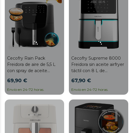
Cecofry Rain Pack
Cecofry Supreme 8000
Freidora de aire de 5,5 L
Freidora sin aceite airfryer
con spray de aceite
táctil con 8 L de
incorporado, pulverización
capacidad y tecnología
69,90 €
67,90 €
automática y manual con
PerfectCook.
7 niveles. Incluye
Envío en 24-72 horas.
Envío en 24-72 horas.
accesorios, 1550 W, panel
de control táctil
multifunción, termostato
regulable, función de
autolimpieza, 8 menús
preconfigurados y rejilla