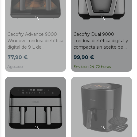
Cecofry Dual 9000
Cecofry Advance 9000
Freidora dietética digital y
Window Freidora dietética
compacta sin aceite de 9
digital de 9 L de
L de capacidad,
capacidad con pared
99,90 €
77,90 €
tecnología PerfectCook y
divisoria móvil,
pared divisoria móvil para
temperatura dual, ventana
Agotado
Envío en 24-72 horas.
optar entre dos cestillos
y tecnología PerfectCook.
con temperatura dual o
convertirse en una sola
cubeta.