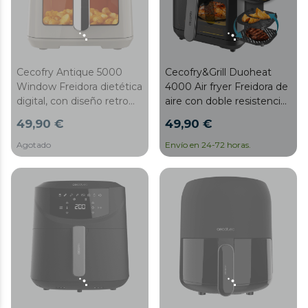
de seguridad.
Cecofry Antique 5000
Cecofry&Grill Duoheat
Window Freidora dietética
4000 Air fryer Freidora de
digital, con diseño retro
aire con doble resistencia
con ventana, área de
para dorado perfecto y
49,90 €
49,90 €
cocinado de 5L y con
sabor de parrilla en carnes,
tecnología PerfectCook.
capacidad de 4 litros y
Agotado
Envío en 24-72 horas.
potencia de 1900 W para
platos saludables.