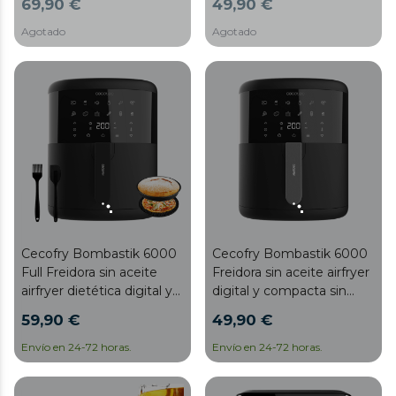
69,90 €
49,90 €
de parrilla en carnes,
y diseño con acabados en
capacidad de 8 litros y
acero inoxidable.
Agotado
Agotado
potencia de 2200 W para
platos saludables.
Cecofry Bombastik 6000
Cecofry Bombastik 6000
Full Freidora sin aceite
Freidora sin aceite airfryer
airfryer dietética digital y
digital y compacta sin
compacta sin aceite de 6
aceite de 6 L de
59,90 €
49,90 €
L de capacidad, con pack
capacidad, con tecnología
de accesorios y
PerfectCook.
Envío en 24-72 horas.
Envío en 24-72 horas.
tecnología PerfectCook.