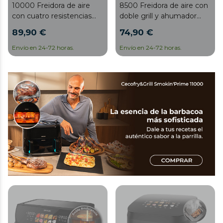
10000 Freidora de aire
8500 Freidora de aire con
con cuatro resistencias
doble grill y ahumador
para dorado perfecto y
para dorado perfecto y
89,90 €
74,90 €
sabor de parrilla en carnes,
sabor de parrilla en carnes,
capacidad de 10 litros,
capacidad de 8.5 litros y
Envío en 24-72 horas.
Envío en 24-72 horas.
potencia de 2800 W para
potencia de 2200 W para
platos saludables y pared
platos saludables.
divisoria móvil para optar
entre dos cestillos con
temperatura dual o
convertirse en una sola
cubeta.