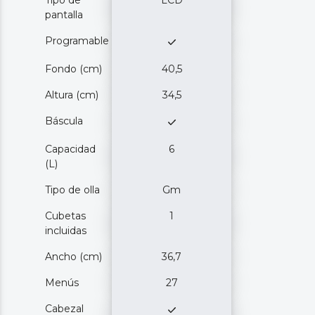
pantalla
Programable
Fondo (cm)
40,5
Altura (cm)
34,5
Báscula
Capacidad
6
(L)
Tipo de olla
Gm
Cubetas
1
incluidas
Ancho (cm)
36,7
Menús
27
Cabezal