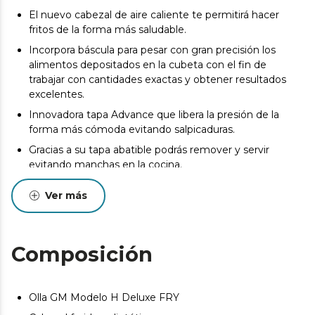
El nuevo cabezal de aire caliente te permitirá hacer
fritos de la forma más saludable.
Incorpora báscula para pesar con gran precisión los
alimentos depositados en la cubeta con el fin de
trabajar con cantidades exactas y obtener resultados
excelentes.
Innovadora tapa Advance que libera la presión de la
forma más cómoda evitando salpicaduras.
Gracias a su tapa abatible podrás remover y servir
evitando manchas en la cocina.
Cuenta con una cubeta Excelsior con gran
Ver más
antiadherencia que logra resultados óptimos en
cualquier receta.
Programable 24 horas para que disfrutes de la comida
Composición
lista al llegar a casa.
Disfruta de comidas en familia gracias a su gran
capacidad de 6 litros.
Olla GM Modelo H Deluxe FRY
Modo Eco para ahorrar hasta un 50 % de energía