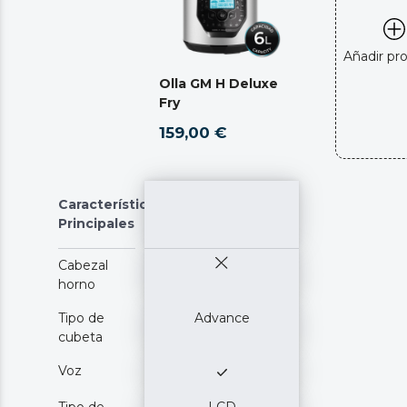
Añadir pr
Olla GM H Deluxe
Fry
159,00 €
Características
Principales
Cabezal
horno
Tipo de
Advance
cubeta
Voz
Tipo de
LCD