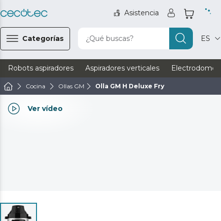
Asistencia
Categorías
¿Qué buscas?
ES
Robots aspiradores
Aspiradores verticales
Electrodomést
Cocina
Ollas GM
Olla GM H Deluxe Fry
Ver vídeo