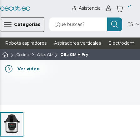
Asistencia
Categorías
¿Qué buscas?
ES
Robots aspiradores
Aspiradores verticales
Electrodomést
Cocina
Ollas GM
Olla GM H Fry
Ver vídeo