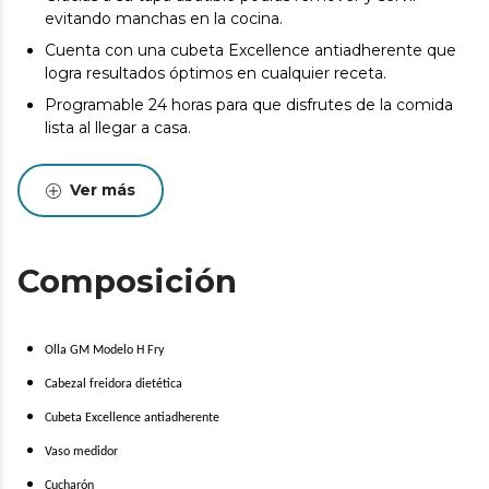
evitando manchas en la cocina.
Cuenta con una cubeta Excellence antiadherente que
logra resultados óptimos en cualquier receta.
Programable 24 horas para que disfrutes de la comida
lista al llegar a casa.
Disfruta de comidas en familia gracias a su gran
capacidad de 6 litros.
Ver más
Modo Eco para ahorrar hasta un 50 % de energía
durante su cocinado.
Cocina con múltiples opciones: turbo, a presión, fríe con
Composición
aire, al vapor, guiso, fuego lento, escalfa, confita,
fermenta, pan, postre, arroz, pasta, plancha, sofríe y
hornea.
Olla GM Modelo H Fry
Sistema inteligente GMCore que adapta el tiempo de
Cabezal freidora dietética
preparación según la cantidad de alimentos.
Cubeta Excellence antiadherente
Incluye un completo recetario y acceso a la comunidad
social interactiva y a todas las recetas nuevas
Vaso medidor
semanales de Cecotec.
Cucharón