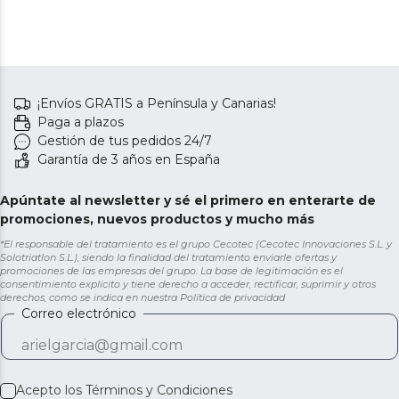
¡Envíos GRATIS a Península y Canarias!
Paga a plazos
Gestión de tus pedidos 24/7
Garantía de 3 años en España
Apúntate al newsletter y sé el primero en enterarte de
promociones, nuevos productos y mucho más
*El responsable del tratamiento es el grupo Cecotec (Cecotec Innovaciones S.L. y
Solotriatlon S.L.), siendo la finalidad del tratamiento enviarle ofertas y
promociones de las empresas del grupo. La base de legitimación es el
consentimiento explícito y tiene derecho a acceder, rectificar, suprimir y otros
derechos, como se indica en nuestra
Política de privacidad
Correo electrónico
Acepto los
Términos y Condiciones