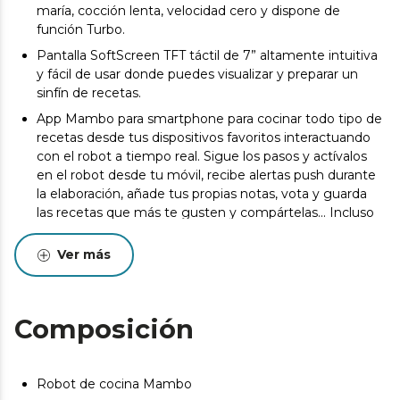
maría, cocción lenta, velocidad cero y dispone de
función Turbo.
Pantalla SoftScreen TFT táctil de 7” altamente intuitiva
y fácil de usar donde puedes visualizar y preparar un
sinfín de recetas.
App Mambo para smartphone para cocinar todo tipo de
recetas desde tus dispositivos favoritos interactuando
con el robot a tiempo real. Sigue los pasos y actívalos
en el robot desde tu móvil, recibe alertas push durante
la elaboración, añade tus propias notas, vota y guarda
las recetas que más te gusten y compártelas... Incluso
puedes interactuar con el robot de familiares o amigos.
Ver más
Tecnología multi-screen que permite cocinar un
universo de recetas desde tu móvil o tablet y la pantalla
TFT simultáneamente y de forma indistinta.
Cocina recetas guiadas paso a paso interactuando con
Composición
el robot en tiempo real. O, si prefieres cocinar tus
propias recetas, cocina de forma manual, seleccionando
los parámetros que desees en el robot.
Robot de cocina Mambo