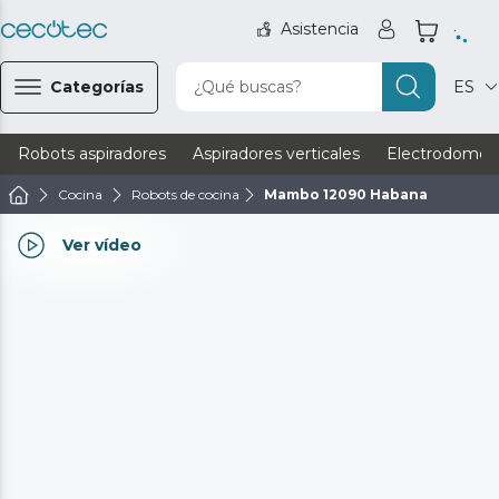
Asistencia
Categorías
¿Qué buscas?
ES
Robots aspiradores
Aspiradores verticales
Electrodomést
Cocina
Robots de cocina
Mambo 12090 Habana
Ver vídeo