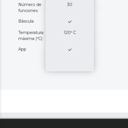
Número de
30
funciones
Báscula
Temperatura
120º C
máxima (ºC)
App
¡Envíos GRATIS a Península y Canarias!