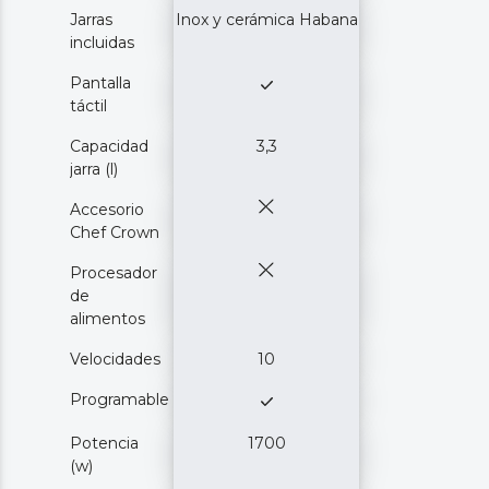
Jarras
Inox y cerámica Habana
incluidas
Pantalla
táctil
Capacidad
3,3
jarra (l)
Accesorio
Chef Crown
Procesador
de
alimentos
Velocidades
10
Programable
Potencia
1700
(w)