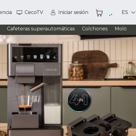
tencia
CecoTV
Iniciar sesión
ES
Cafeteras superautomáticas
Colchones
Moldead