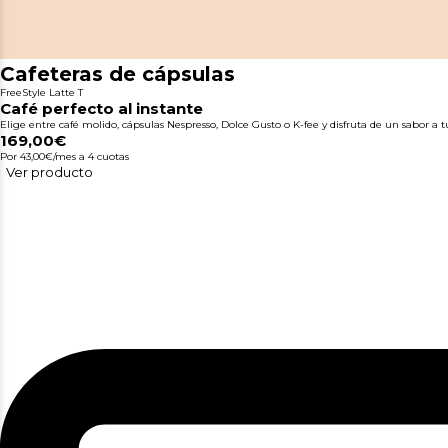
Cafeteras de cápsulas
FreeStyle Latte T
Café perfecto al instante
Elige entre café molido, cápsulas Nespresso, Dolce Gusto o K-fee y disfruta de un sabor a 
169,00€
Por 43,00€/mes
a 4 cuotas
Ver producto