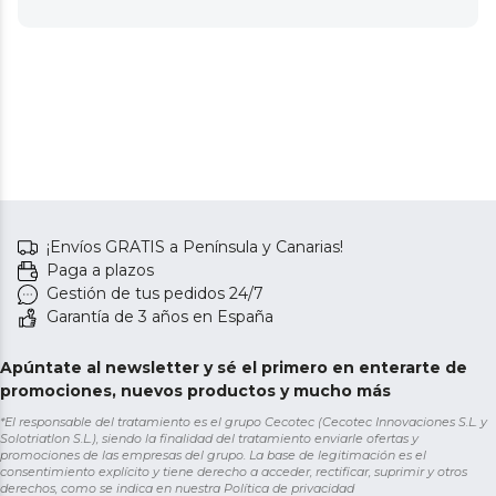
¡Envíos GRATIS a Península y Canarias!
Paga a plazos
Gestión de tus pedidos 24/7
Garantía de 3 años en España
Apúntate al newsletter y sé el primero en enterarte de
promociones, nuevos productos y mucho más
*El responsable del tratamiento es el grupo Cecotec (Cecotec Innovaciones S.L. y
Solotriatlon S.L.), siendo la finalidad del tratamiento enviarle ofertas y
promociones de las empresas del grupo. La base de legitimación es el
consentimiento explícito y tiene derecho a acceder, rectificar, suprimir y otros
derechos, como se indica en nuestra
Política de privacidad