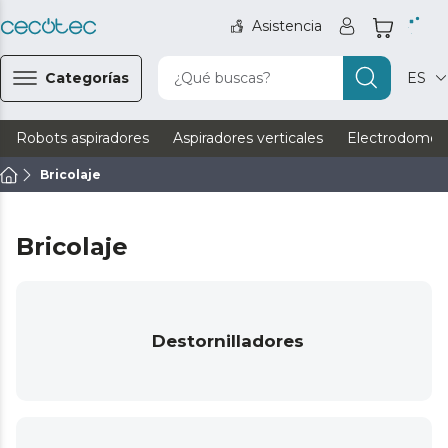
Asistencia
Categorías
¿Qué buscas?
ES
Robots aspiradores
Aspiradores verticales
Electrodomést
Bricolaje
Bricolaje
Destornilladores