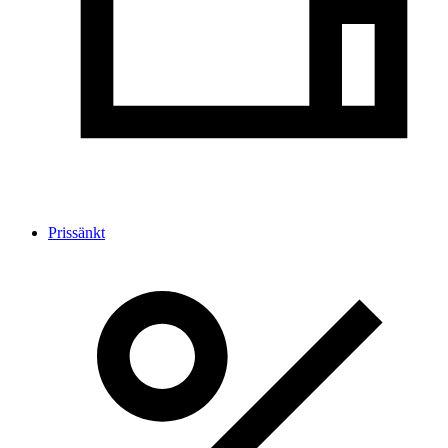
Prissänkt