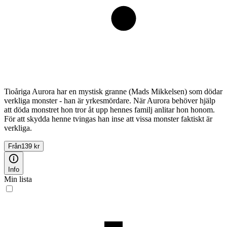
Tioåriga Aurora har en mystisk granne (Mads Mikkelsen) som dödar
verkliga monster - han är yrkesmördare. När Aurora behöver hjälp
att döda monstret hon tror åt upp hennes familj anlitar hon honom.
För att skydda henne tvingas han inse att vissa monster faktiskt är
verkliga.
Från
139 kr
Info
Min lista