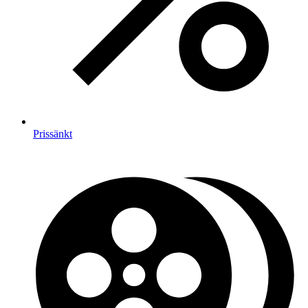
Prissänkt