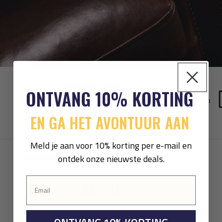
KLANTENSERVICE
ONTVANG 10% KORTING
Ons klantenserviceteam is bereikbaar van
ma-vr.
EN GA HET AVONTUUR AAN
Meld je aan voor 10% korting per e-mail en
ontdek onze nieuwste deals.
CONTACTEER ONS:
Facebook
Instagram
YouTube
TikTok