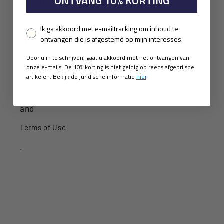
ONTVANG 10% KORTING
Join the Palladium Community
Be the first to know about new product. By
Pixel consent
Ik ga akkoord met e-mailtracking om inhoud te
ontvangen die is afgestemd op mijn interesses.
clicking on “Sign Up”, you agree to receive
marketing emails and have read and agree to
Door u in te schrijven, gaat u akkoord met het ontvangen van
onze e-mails. De 10% korting is niet geldig op reeds afgeprijsde
Palladium's
artikelen. Bekijk de juridische informatie
hier
.
Privacy
and
Terms of Use
.