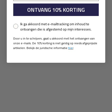
ONTVANG 10% KORTING
Pixel consent
Ik ga akkoord met e-mailtracking om inhoud te
ontvangen die is afgestemd op mijn interesses.
Door u in te schrijven, gaat u akkoord met het ontvangen van
onze e-mails. De 10% korting is niet geldig op reeds afgeprijsde
artikelen. Bekijk de juridische informatie
hier
.