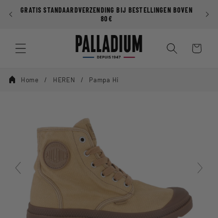
Meteen
GRATIS STANDAARDVERZENDING BIJ BESTELLINGEN BOVEN
naar de
P
80€
content
Winkelwage
Home
HEREN
Pampa Hi