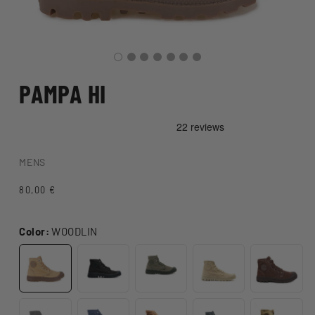
PAMPA HI
MENS
Normale
80,00 €
prijs
Color:
WOODLIN