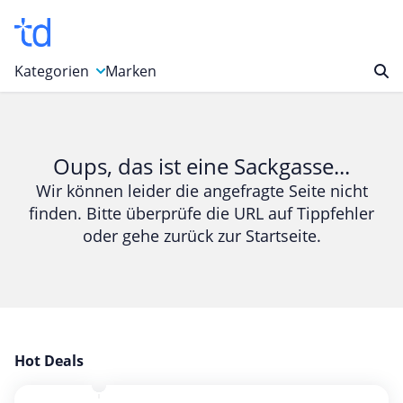
Kategorien
Marken
Auto, Motorrad & Werkzeuge
Blumen & Geschenke
Oups, das ist eine Sackgasse...
Bücher & Magazine
Wir können leider die angefragte Seite nicht
finden. Bitte überprüfe die URL auf Tippfehler
Computer & Elektronik
oder gehe zurück zur Startseite.
Entertainment & Media
Essen & Trinken
Foto, Druck & Büro
Gaming & Spielzeug
Garten, Haushalt & Tiere
Hot Deals
Gesundheit & Beauty