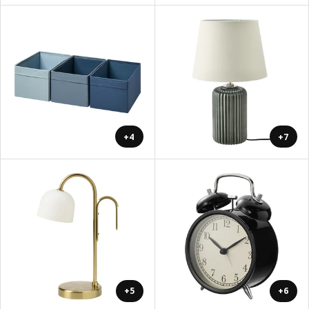
+4
+7
+5
+6