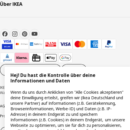
Über IKEA
Cookie-Einstellungen
DE
Hej! Du hast die Kontrolle über deine
Informationen und Daten
IKEA Deutschland GmbH & Co. KG - Am Wandersmann 2-4, 65719 Hofheim-
Wenn du uns durch Anklicken von "Alle Cookies akzeptieren"
Wallau © Inter IKEA Systems B.V. 1999-2026
deine Einwilligung erteilst, greifen wir (Ikea Deutschland und
unsere Partner) auf Informationen (z.B. Gerätekennung,
AGB
Barrierefreiheit
Cookie-Richtlinie
Datenschutzerklärung
Impressum
Browserinformationen, Werbe-ID) und Daten (z.B. IP-
Adresse) in deinem Endgerät zu und speichern
Produktrückrufe
Responsible Disclosure
Vertrauensstelle
Informationen (z.B. Cookies) in deinem Endgerät, um unsere
Webseite zu optimieren, um sie für dich zu personalisieren,