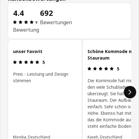
4.4
692
Bewertung: 4.4 von 5 Sterne Alle Bewertungen: 
Bewertungen
Bewertung
Kundenbewertungen überspringen
unser Favorit
Schöne Kommode mit v
Stauraum
Bewertung: 5 von 5 Sterne
5
Bewertung: 
5
Preis - Leistung und Design
stimmen
Die Kommode hat mich 
den viele Schubladen
überzeugt. Sie hat viel
Stauraum. Der Aufbau wa
einfach. Sehr schön ist au
Höhe. Ebenso hat mit gef
das die Kommode auf F
steht einfache Bodenrein
Monika, Deutschland
Kaveh, Deutschland