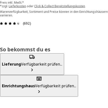
Preis inkl. MwSt.*
*zzgl.
Lieferkosten
oder
Click & Collect Bereitstellungskosten
Warenverfügbarkeit, Sortiment und Preise können in den Einrichtungshäusern
variieren.
Bewertung: 4.4 von 5 Sterne Alle Bewertungen:
(692)
So bekommst du es
Lieferung
Verfügbarkeit prüfen...
Einrichtungshaus
Verfügbarkeit prüfen...