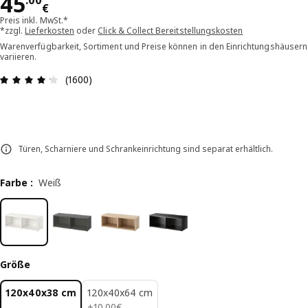
Preis 45.00€
45
.
00
€
Preis inkl. MwSt.*
*zzgl.
Lieferkosten
oder
Click & Collect Bereitstellungskosten
Warenverfügbarkeit, Sortiment und Preise können in den Einrichtungshäusern
variieren.
Bewertung: 4.2 von 5 Sterne Alle Bewertungen:
(1600)
Türen, Scharniere und Schrankeinrichtung sind separat erhältlich.
Farbe
:
Weiß
Größe
120x40x38 cm
120x40x64 cm
10.00€
+
10
.
00
€