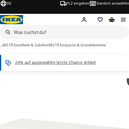
DE
PLZ eingeben
Standort auswählen
Hej!
Hier einloggen
Merkzettel
Warenko
…
BESTÅ Einzelteile & Zubehör
BESTÅ Korpusse & Grundelemente
20% auf ausgewählte letzte Chance Artikel
ESTÅ -Bilder
tinformation