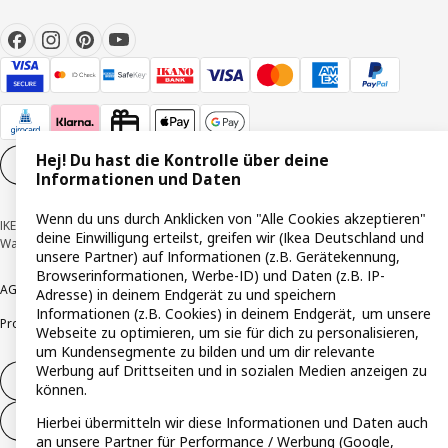
Hej! Du hast die Kontrolle über deine
Cookie-Einstellungen
DE
Informationen und Daten
Wenn du uns durch Anklicken von "Alle Cookies akzeptieren"
IKEA Deutschland GmbH & Co. KG - Am Wandersmann 2-4, 65719 Hofheim-
deine Einwilligung erteilst, greifen wir (Ikea Deutschland und
Wallau © Inter IKEA Systems B.V. 1999-2026
unsere Partner) auf Informationen (z.B. Gerätekennung,
Browserinformationen, Werbe-ID) und Daten (z.B. IP-
AGB
Barrierefreiheit
Cookie-Richtlinie
Datenschutzerklärung
Impressum
Adresse) in deinem Endgerät zu und speichern
Informationen (z.B. Cookies) in deinem Endgerät, um unsere
Produktrückrufe
Responsible Disclosure
Vertrauensstelle
Webseite zu optimieren, um sie für dich zu personalisieren,
um Kundensegmente zu bilden und um dir relevante
Werbung auf Drittseiten und in sozialen Medien anzeigen zu
Vertrag widerrufen
können.
Vertrag widerrufen (Services & Leistungen)
Hierbei übermitteln wir diese Informationen und Daten auch
an unsere Partner für Performance / Werbung (Google,