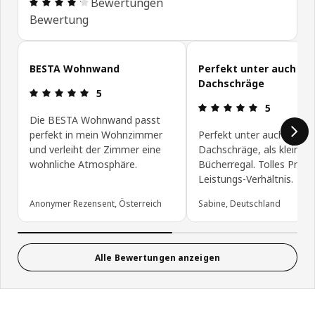
Bewertung: 4.2 von 5 Sterne Alle Bewertungen: 
Bewertungen
Bewertung
Kundenbewertungen überspringen
BESTA Wohnwand
Perfekt unter auch de
Dachschräge
Bewertung: 5 von 5 Sterne
5
Bewertung: 
5
Die BESTA Wohnwand passt
perfekt in mein Wohnzimmer
Perfekt unter auch der
und verleiht der Zimmer eine
Dachschräge, als kleines
wohnliche Atmosphäre.
Bücherregal. Tolles Preis-
Leistungs-Verhältnis.
Anonymer Rezensent, Österreich
Sabine, Deutschland
Alle Bewertungen anzeigen