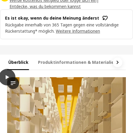
Werde kostenlos Mitglied oder logge dich ein
|
Entdecke, was du bekommen kannst
Es ist okay, wenn du deine Meinung änderst
Rückgabe innerhalb von 365 Tagen gegen eine vollständige
Rückerstattung* möglich.
Weitere Informationen
Überblick
Produktinformationen & Materialien
Ma
play
BESTÅ Korpus, weiß, 120x40x38 cm
Das Video zeigt ein Produkt namens BESTÅ, das als Rahmen bes