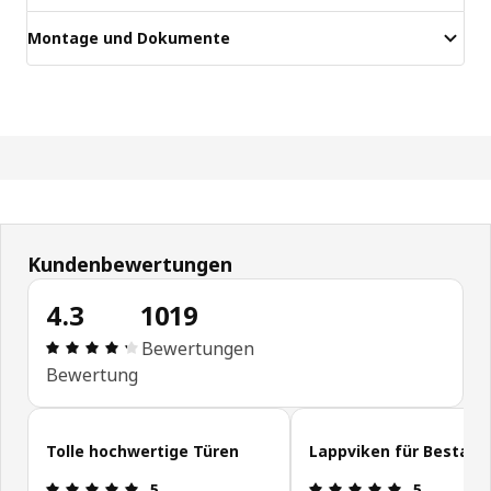
Montage und Dokumente
Kundenbewertungen
4.3
1019
Bewertung: 4.3 von 5 Sterne Alle Bewertungen: 1
Bewertungen
Bewertung
Kundenbewertungen überspringen
Tolle hochwertige Türen
Lappviken für Besta
Bewertung: 5 von 5 Sterne
Bewertung: 
5
5