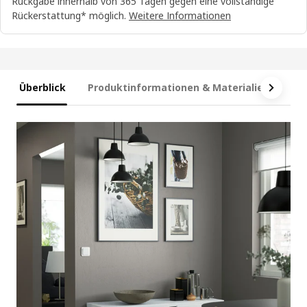
Rückgabe innerhalb von 365 Tagen gegen eine vollständige
Rückerstattung* möglich.
Weitere Informationen
Überblick
Produktinformationen & Materialien
Ma