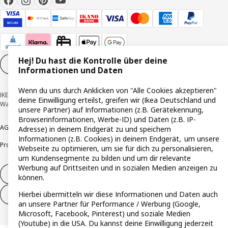
Hej! Du hast die Kontrolle über deine
Cookie-Einstellungen
DE
Informationen und Daten
Wenn du uns durch Anklicken von "Alle Cookies akzeptieren"
IKEA Deutschland GmbH & Co. KG - Am Wandersmann 2-4, 65719 Hofheim-
deine Einwilligung erteilst, greifen wir (Ikea Deutschland und
Wallau © Inter IKEA Systems B.V. 1999-2026
unsere Partner) auf Informationen (z.B. Gerätekennung,
Browserinformationen, Werbe-ID) und Daten (z.B. IP-
AGB
Barrierefreiheit
Cookie-Richtlinie
Datenschutzerklärung
Impressum
Adresse) in deinem Endgerät zu und speichern
Informationen (z.B. Cookies) in deinem Endgerät, um unsere
Produktrückrufe
Responsible Disclosure
Vertrauensstelle
Webseite zu optimieren, um sie für dich zu personalisieren,
um Kundensegmente zu bilden und um dir relevante
Werbung auf Drittseiten und in sozialen Medien anzeigen zu
Vertrag widerrufen
können.
Hierbei übermitteln wir diese Informationen und Daten auch
Vertrag widerrufen (Services & Leistungen)
an unsere Partner für Performance / Werbung (Google,
Microsoft, Facebook, Pinterest) und soziale Medien
(Youtube) in die USA. Du kannst deine Einwilligung jederzeit