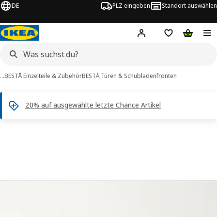
DE
PLZ eingeben
Standort auswählen
Hej!
Hier einloggen
Merkzettel
Warenko
…
BESTÅ Einzelteile & Zubehör
BESTÅ Türen & Schubladenfronten
20% auf ausgewählte letzte Chance Artikel
LAPPVIKEN -Bilder
tinformation