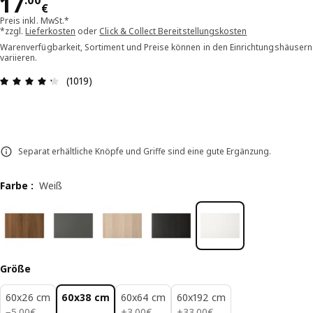
Preis 17.00€
17
.
00
€
Preis inkl. MwSt.*
*zzgl.
Lieferkosten
oder
Click & Collect Bereitstellungskosten
Warenverfügbarkeit, Sortiment und Preise können in den Einrichtungshäusern
variieren.
Bewertung: 4.3 von 5 Sterne Alle Bewertungen: 
(1019)
Separat erhältliche Knöpfe und Griffe sind eine gute Ergänzung.
Farbe
:
Weiß
Größe
60x26 cm
60x38 cm
60x64 cm
60x192 cm
5.00€
3.00€
33.00€
−
5
.
00
€
+
3
.
00
€
+
33
.
00
€