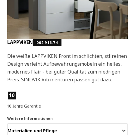
LAPPVIKEN
002.916.74
Die weiße LAPPVIKEN Front im schlichten, stilreinen
Design verleiht Aufbewahrungsmöbeln ein helles,
modernes Flair - bei guter Qualität zum niedrigen
Preis. SINDVIK Vitrinentüren passen gut dazu.
Produktmerkmale
10
10 Jahre Garantie
Weitere Informationen
Materialien und Pflege