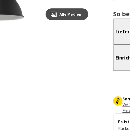
So b
Alle Medien
Liefe
Einri
Sam
Wer
Ent
Es is
Rückg