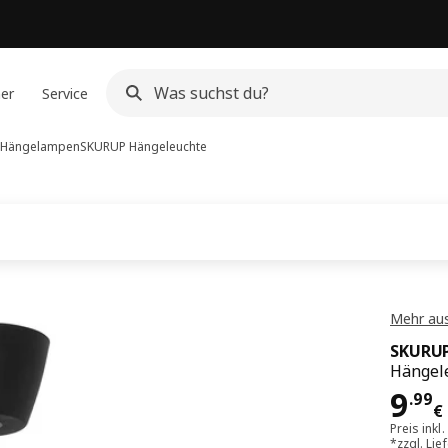
ner
Service
 Hängelampen
SKURUP
Hängeleuchte
Mehr aus
SKURU
Hängele
Pre
9
.
99
€
Preis inkl
*zzgl.
Lie