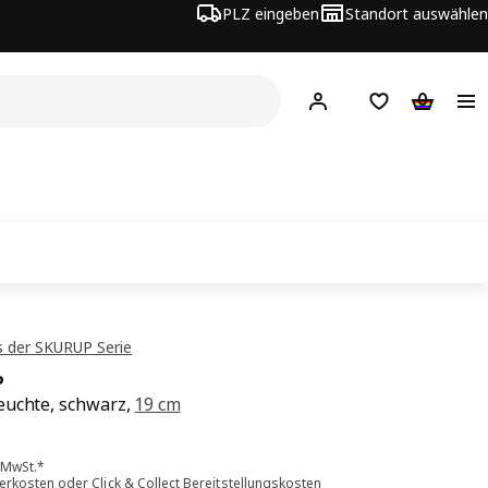
PLZ eingeben
Standort auswählen
Hej!
Hier einloggen
Merkzettel
Warenko
 der SKURUP Serie
P
uchte, schwarz,
19 cm
is 9.99€
. MwSt.*
ferkosten
oder
Click & Collect Bereitstellungskosten