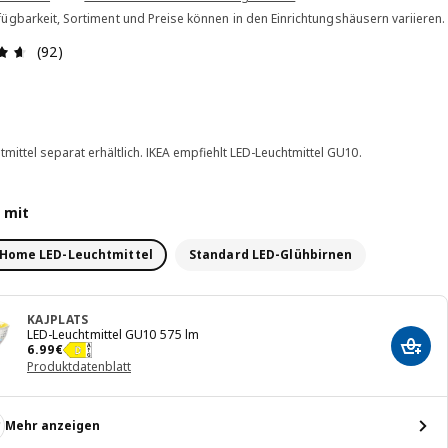
ügbarkeit, Sortiment und Preise können in den Einrichtungshäusern variieren.
Bewertung: 4.6 von 5 Sterne Alle Bewertungen: 92
(92)
tmittel separat erhältlich. IKEA empfiehlt LED-Leuchtmittel GU10.
 mit
Home LED-Leuchtmittel
Standard LED-Glühbirnen
KAJPLATS
LED-Leuchtmittel GU10 575 lm
Preis 6.99€
6
.
99
€
In de
Produktdatenblatt
Mehr anzeigen