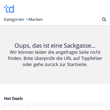
Kategorien
Marken
Auto, Motorrad & Werkzeuge
Blumen & Geschenke
Oups, das ist eine Sackgasse...
Bücher & Magazine
Wir können leider die angefragte Seite nicht
finden. Bitte überprüfe die URL auf Tippfehler
Computer & Elektronik
oder gehe zurück zur Startseite.
Entertainment & Media
Essen & Trinken
Foto, Druck & Büro
Gaming & Spielzeug
Garten, Haushalt & Tiere
Hot Deals
Gesundheit & Beauty