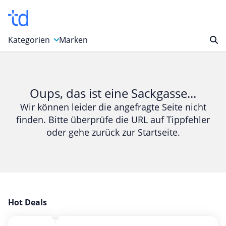
Kategorien
Marken
Auto, Motorrad & Werkzeuge
Blumen & Geschenke
Oups, das ist eine Sackgasse...
Bücher & Magazine
Wir können leider die angefragte Seite nicht
finden. Bitte überprüfe die URL auf Tippfehler
Computer & Elektronik
oder gehe zurück zur Startseite.
Entertainment & Media
Essen & Trinken
Foto, Druck & Büro
Gaming & Spielzeug
Garten, Haushalt & Tiere
Hot Deals
Gesundheit & Beauty