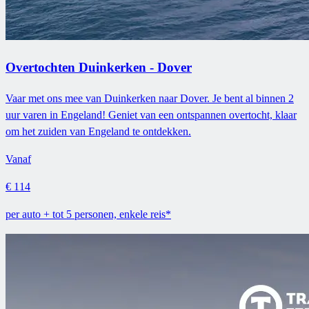
Overtochten Duinkerken - Dover
Vaar met ons mee van Duinkerken naar Dover. Je bent al binnen 2
uur varen in Engeland! Geniet van een ontspannen overtocht, klaar
om het zuiden van Engeland te ontdekken.
Vanaf
€ 114
per auto + tot 5 personen, enkele reis*