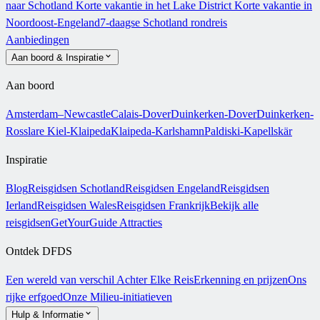
naar Schotland
Korte vakantie in het Lake District
Korte vakantie in
Noordoost-Engeland
7-daagse Schotland rondreis
Aanbiedingen
Aan boord & Inspiratie
Aan boord
Amsterdam–Newcastle
Calais-Dover
Duinkerken-Dover
Duinkerken-
Rosslare
Kiel-Klaipeda
Klaipeda-Karlshamn
Paldiski-Kapellskär
Inspiratie
Blog
Reisgidsen Schotland
Reisgidsen Engeland
Reisgidsen
Ierland
Reisgidsen Wales
Reisgidsen Frankrijk
Bekijk alle
reisgidsen
GetYourGuide Attracties
Ontdek DFDS
Een wereld van verschil
Achter Elke Reis
Erkenning en prijzen
Ons
rijke erfgoed
Onze Milieu-initiatieven
Hulp & Informatie