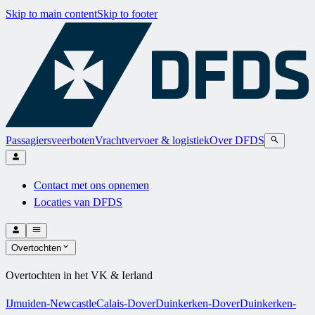
Skip to main content
Skip to footer
Passagiersveerboten
Vrachtvervoer & logistiek
Over DFDS
Contact met ons opnemen
Locaties van DFDS
Overtochten
Overtochten in het VK & Ierland
IJmuiden-Newcastle
Calais-Dover
Duinkerken-Dover
Duinkerken-