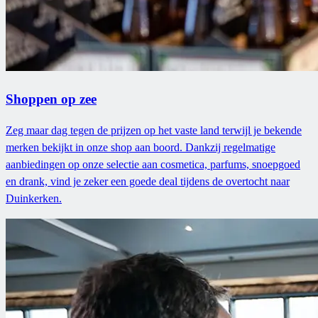
Shoppen op zee
Zeg maar dag tegen de prijzen op het vaste land terwijl je bekende
merken bekijkt in onze shop aan boord. Dankzij regelmatige
aanbiedingen op onze selectie aan cosmetica, parfums, snoepgoed
en drank, vind je zeker een goede deal tijdens de overtocht naar
Duinkerken.