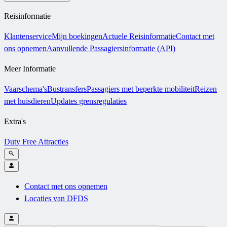
Reisinformatie
Klantenservice
Mijn boekingen
Actuele Reisinformatie
Contact met
ons opnemen
Aanvullende Passagiersinformatie (API)
Meer Informatie
Vaarschema's
Bustransfers
Passagiers met beperkte mobiliteit
Reizen
met huisdieren
Updates grensregulaties
Extra's
Duty Free
Attracties
Contact met ons opnemen
Locaties van DFDS