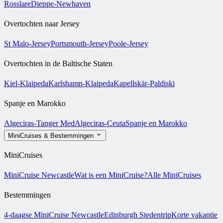
Rosslare
Dieppe-Newhaven
Overtochten naar Jersey
St Malo-Jersey
Portsmouth-Jersey
Poole-Jersey
Overtochten in de Baltische Staten
Kiel-Klaipeda
Karlshamn-Klaipeda
Kapellskär-Paldiski
Spanje en Marokko
Algeciras-Tanger Med
Algeciras-Ceuta
Spanje en Marokko
MiniCruises & Bestemmingen
MiniCruises
MiniCruise Newcastle
Wat is een MiniCruise?
Alle MiniCruises
Bestemmingen
4-daagse MiniCruise Newcastle
Edinburgh Stedentrip
Korte vakantie