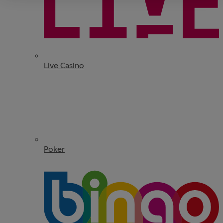
Live Casino
Poker