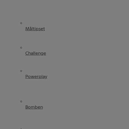
Måltipset
Challenge
Powerplay
Bomben