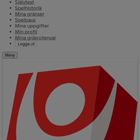
Självtest
Spelhistorik
Mina gränser
Spelpaus
Mina uppgifter
Min profil
Mina gräsrotenval
Logga ut
Meny