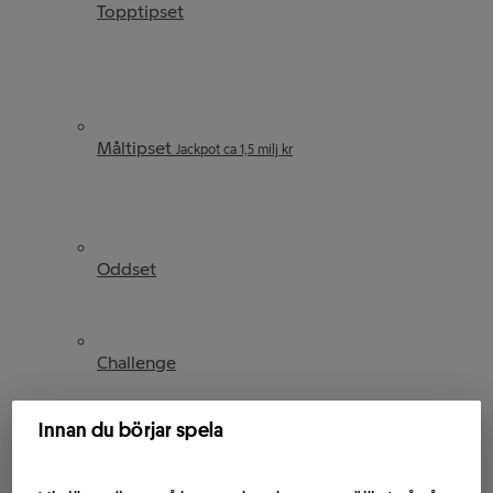
Topptipset
Måltipset
Jackpot ca 1,5 milj kr
Oddset
Challenge
Innan du börjar spela
Powerplay