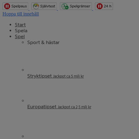
Hoppa till innehåll
Start
Spela
Spel
Sport & hästar
Stryktipset
Jackpot ca 5 milj kr
Europatipset
Jackpot ca 2,5 milj kr