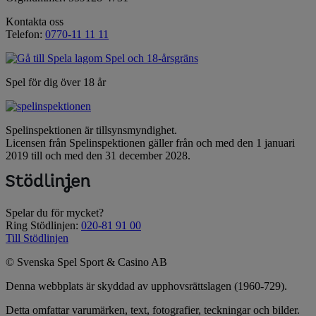
Kontakta oss
Telefon:
0770-11 11 11
Spel för dig över 18 år
Spelinspektionen är tillsynsmyndighet.
Licensen från Spelinspektionen gäller från och med den 1 januari
2019 till och med den 31 december 2028.
Spelar du för mycket?
Ring Stödlinjen:
020-81 91 00
Till Stödlinjen
© Svenska Spel Sport & Casino AB
Denna webbplats är skyddad av upphovsrättslagen (1960-729).
Detta omfattar varumärken, text, fotografier, teckningar och bilder.