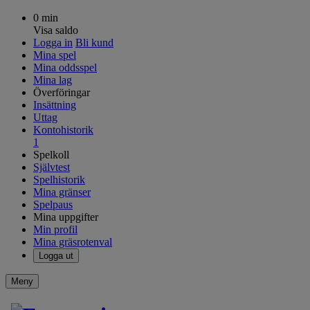
0 min
Visa saldo
Logga in
Bli kund
Mina spel
Mina oddsspel
Mina lag
Överföringar
Insättning
Uttag
Kontohistorik
1
Spelkoll
Självtest
Spelhistorik
Mina gränser
Spelpaus
Mina uppgifter
Min profil
Mina gräsrotenval
Logga ut
Meny