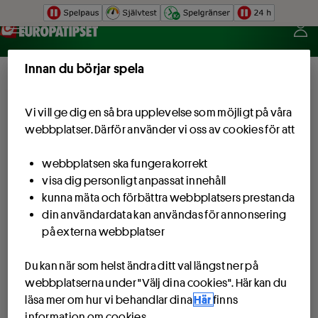
Hoppa till innehåll
Innan du börjar spela
Vi vill ge dig en så bra upplevelse som möjligt på våra
webbplatser. Därför använder vi oss av cookies för att
webbplatsen ska fungera korrekt
visa dig personligt anpassat innehåll
kunna mäta och förbättra webbplatsers prestanda
din användardata kan användas för annonsering
på externa webbplatser
Du kan när som helst ändra ditt val längst ner på
webbplatserna under "Välj dina cookies". Här kan du
läsa mer om hur vi behandlar dina
Här
finns
information om cookies.