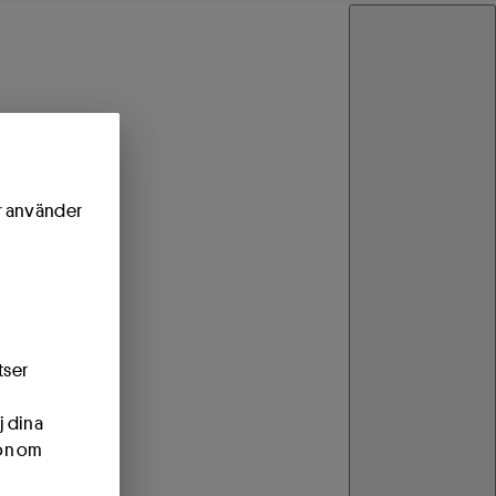
ör använder
tser
j dina
ion om