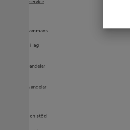
Sportservice
Spela tillsammans
Spela i lag
Butiksandelar
Köpta andelar
Tjänster och stöd