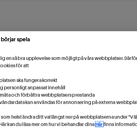
Hoppa till innehåll
 börjar spela
e dig en så bra upplevelse som möjligt på våra webbplatser. Därf
cookies för att
atsen ska fungera korrekt
ig personligt anpassat innehåll
mäta och förbättra webbplatsers prestanda
vändardata kan användas för annonsering på externa webbpla
 som helst ändra ditt val längst ner på webbplatserna under "Väl
 Här kan du läsa mer om hur vi behandlar dina
Här
finns informat