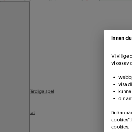
Start
Innan du
Spela
Vi vill g
vi oss av 
Spel
webbpl
visa d
PIX - Färdiga spel
kunna 
din an
Resultat
Du kan när
cookies".
cookies.