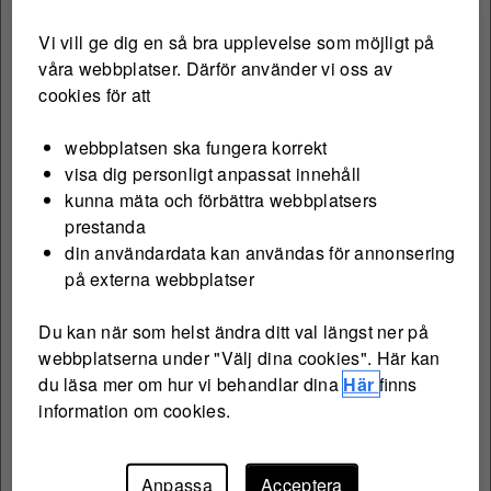
Butiksandelar
Vi vill ge dig en så bra upplevelse som möjligt på
Köpta andelar
våra webbplatser. Därför använder vi oss av
cookies för att
Tjänster och stöd
webbplatsen ska fungera korrekt
Kundservice
visa dig personligt anpassat innehåll
kunna mäta och förbättra webbplatsers
Spelkoll
prestanda
din användardata kan användas för annonsering
Gräsroten
på externa webbplatser
Du kan när som helst ändra ditt val längst ner på
Mer
webbplatserna under "Välj dina cookies". Här kan
Appar
du läsa mer om hur vi behandlar dina
Här
finns
information om cookies.
Villkor & integritet
Anpassa
Acceptera
Externa systemspel