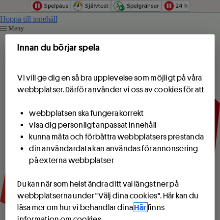
Hoppa till innehåll
Meny
Innan du börjar spela
Vi vill ge dig en så bra upplevelse som möjligt på våra
webbplatser. Därför använder vi oss av cookies för att
webbplatsen ska fungera korrekt
visa dig personligt anpassat innehåll
kunna mäta och förbättra webbplatsers prestanda
din användardata kan användas för annonsering
på externa webbplatser
Du kan när som helst ändra ditt val längst ner på
webbplatserna under "Välj dina cookies". Här kan du
läsa mer om hur vi behandlar dina
Här
finns
information om cookies.