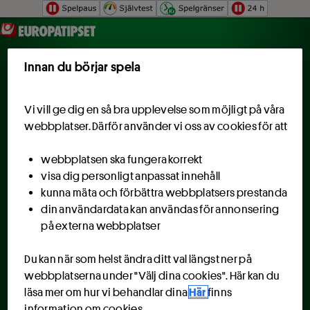
Hoppa till innehåll
Innan du börjar spela
Vi vill ge dig en så bra upplevelse som möjligt på våra
webbplatser. Därför använder vi oss av cookies för att
webbplatsen ska fungera korrekt
visa dig personligt anpassat innehåll
kunna mäta och förbättra webbplatsers prestanda
din användardata kan användas för annonsering
på externa webbplatser
Du kan när som helst ändra ditt val längst ner på
webbplatserna under "Välj dina cookies". Här kan du
läsa mer om hur vi behandlar dina
Här
finns
information om cookies.