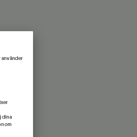
ör använder
tser
j dina
ion om