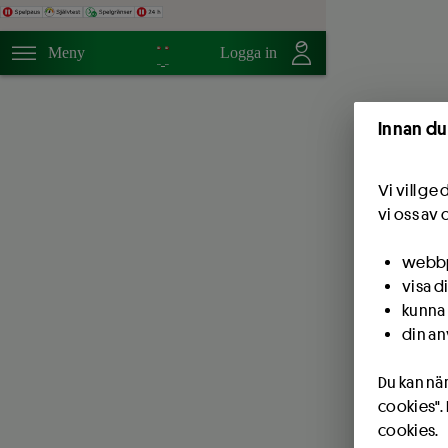
Hoppa till innehåll
Meny
Logga in
Innan du
Vi vill g
vi oss av 
webbpl
visa d
kunna 
din an
Du kan när
cookies".
cookies.