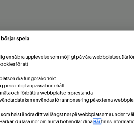
 börjar spela
e dig en så bra upplevelse som möjligt på våra webbplatser. Därf
cookies för att
atsen ska fungera korrekt
ig personligt anpassat innehåll
mäta och förbättra webbplatsers prestanda
vändardata kan användas för annonsering på externa webbpla
 som helst ändra ditt val längst ner på webbplatserna under "Väl
 Här kan du läsa mer om hur vi behandlar dina
Här
finns informat