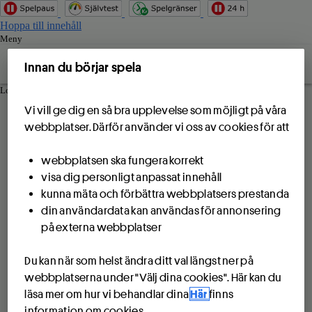
Hoppa till innehåll
Meny
Innan du börjar spela
Logga in
Vi vill ge dig en så bra upplevelse som möjligt på våra
webbplatser. Därför använder vi oss av cookies för att
webbplatsen ska fungera korrekt
visa dig personligt anpassat innehåll
kunna mäta och förbättra webbplatsers prestanda
din användardata kan användas för annonsering
på externa webbplatser
Du kan när som helst ändra ditt val längst ner på
webbplatserna under "Välj dina cookies". Här kan du
läsa mer om hur vi behandlar dina
Här
finns
information om cookies.