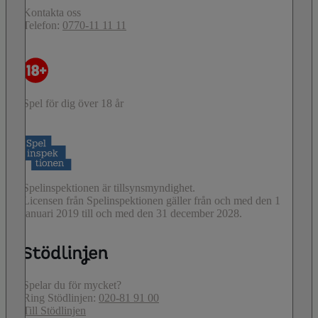
Kontakta oss
Telefon:
0770-11 11 11
Spel för dig över 18 år
Spelinspektionen är tillsynsmyndighet.
Licensen från Spelinspektionen gäller från och med den 1
januari 2019 till och med den 31 december 2028.
Spelar du för mycket?
Ring Stödlinjen:
020-81 91 00
Till Stödlinjen