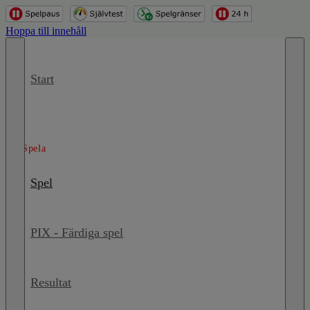
Hoppa till innehåll
Start
Spela
Spel
PIX - Färdiga spel
Resultat