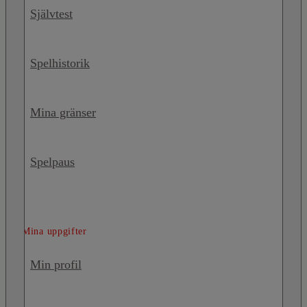
Självtest
Spelhistorik
Mina gränser
Spelpaus
Mina uppgifter
Min profil